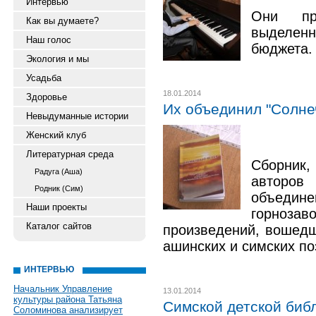
Интервью
Они пр
Как вы думаете?
выделе
Наш голос
бюджета.
Экология и мы
Усадьба
18.01.2014
Здоровье
Их объединил "Солне
Невыдуманные истории
Женский клуб
Литературная среда
Сборник
Радуга (Аша)
авторо
Родник (Сим)
объеди
Наши проекты
горнозаво
Каталог сайтов
произведений, вошедши
ашинских и симских по
ИНТЕРВЬЮ
Начальник Управление
13.01.2014
культуры района Татьяна
Симской детской биб
Соломинова анализирует