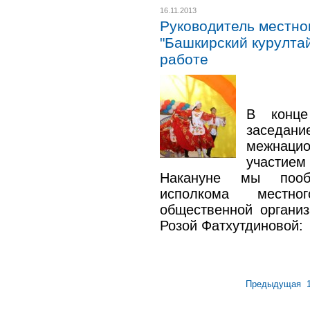
16.11.2013
Руководитель местно
"Башкирский курултай
работе
В конц
заседан
межнац
участием
Накануне мы пооб
исполкома местно
общественной органи
Розой Фатхутдиновой:
Предыдущая