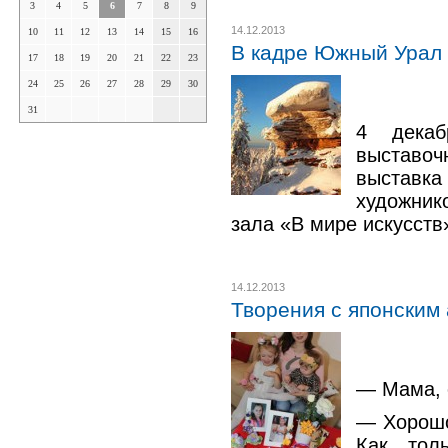
3
4
5
6
7
8
9
14.12.2013
10
11
12
13
14
15
16
В кадре Южный Урал
17
18
19
20
21
22
23
24
25
26
27
28
29
30
31
4 декаб
выстав
выстав
художни
зала «В мире искусств
14.12.2013
Творения с японским
— Мама, 
— Хорошо
Как тол