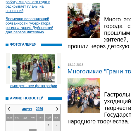
работу минувшего года и
раскрывает планы на
нынешний
Много эт
Временно исполняющий
обязанности губернатора
города с
региона Борис Дубровский
прошлым
дал первое интервью
жителей,
ФОТОГАЛЕРЕЯ
прошли через детскую 
18.12.2013
Многоликие "Грани т
смотреть все фотографии
Гастро
АРХИВ НОВОСТЕЙ
уходящий
твор
август
2026
Государс
пон
втр
срд
чет
пят
суб
вск
народного творчества.
1
2