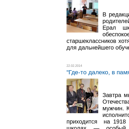
В редак
родителе
Ерал ш
обеспок
старшеклассников хот
для дальнейшего обуч
22.02.2014
"Где-то далеко, в па
Завтра м
Отечест
мужчин. К
исполнитс
приходится на 1918 
школах — особый