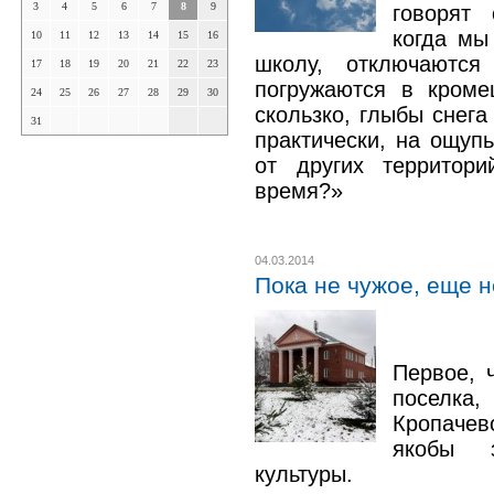
3
4
5
6
7
8
9
говорят
когда мы
10
11
12
13
14
15
16
школу, отключаютс
17
18
19
20
21
22
23
погружаются в кроме
24
25
26
27
28
29
30
скользко, глыбы снега
31
практически, на ощуп
от других территор
время?»
04.03.2014
Пока не чужое, еще н
Первое, 
поселка,
Кропачев
якобы 
культуры.