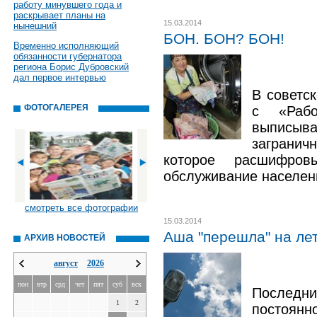
работу минувшего года и
раскрывает планы на
15.03.2014
нынешний
БОН. БОН? БОН!
Временно исполняющий
обязанности губернатора
региона Борис Дубровский
дал первое интервью
В советс
ФОТОГАЛЕРЕЯ
с «Рабо
выписы
загран
которое расшифров
обслуживание населен
смотреть все фотографии
15.03.2014
Аша "перешла" на ле
АРХИВ НОВОСТЕЙ
август
2026
пон
втр
срд
чет
пят
суб
вск
Последн
1
2
постоянн