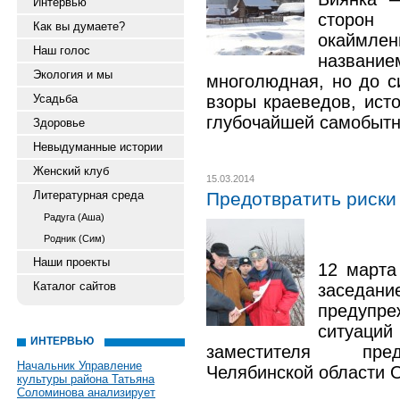
Интервью
сторон
Как вы думаете?
окаймле
Наш голос
название
Экология и мы
многолюдная, но до с
Усадьба
взоры краеведов, ист
глубочайшей самобыт
Здоровье
Невыдуманные истории
Женский клуб
15.03.2014
Литературная среда
Предотвратить риски
Радуга (Аша)
Родник (Сим)
Наши проекты
12 марта
Каталог сайтов
засед
предуп
ситуац
ИНТЕРВЬЮ
заместителя пред
Начальник Управление
Челябинской области 
культуры района Татьяна
Соломинова анализирует