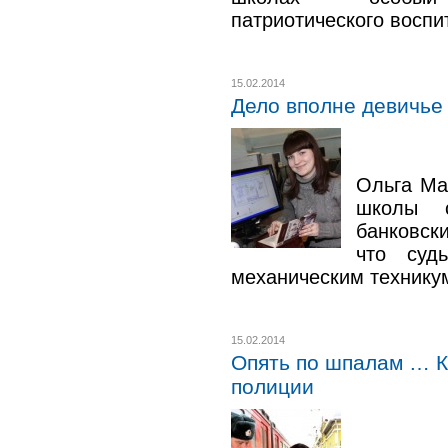
патриотического восп
15.02.2014
Дело вполне девичье
Ольга Ма
школы 
банковск
что суд
механическим технику
15.02.2014
Опять по шпалам … К
полиции