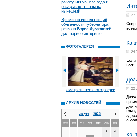
работу минувшего года и
Инт
раскрывает планы на
нынешний
27.
Временно исполняющий
Совре
обязанности губернатора
всево
региона Борис Дубровский
дал первое интервью
Как
ФОТОГАЛЕРЕЯ
24.
Если 
ноги,
Дез
22.
смотреть все фотографии
Даже 
цивил
АРХИВ НОВОСТЕЙ
для н
грызу
август
2026
здоро
обра
пон
втр
срд
чет
пят
суб
вск
1
2
Кон