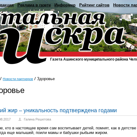
дакция
Реклама в газете
Информер
Рейтинг сайтов
Новости па
Газета Ашинского муниципального района Чел
Здоровье
Новости партнеров
оровье
ий жир – уникальность подтверждена годами
08.2017
Галина Решетова
е, кто в настоящее время сам воспитывает детей, помнят, как в детстве
огда еще малышей, поили мамы и бабушки рыбьим жиром.