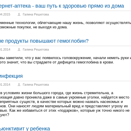
ернет-аптека - ваш путь к здоровью прямо из дома
04.2015
Галина Решетова
менные технологии, облегчающие нашу жизнь, позволяют осуществлят
зможные покупки, не выходя из дома.
ие продукты повышают гемоглобин?
01.2014
Галина Решетова
вы заметили, что у вас появилось головокружение, начали неметь руки 
 это значит, что вы страдаете от дефицита гемоглобина в крови.
инфекция
01.2014
Галина Решетова
в условиях жизни большого города, где жизнь стремительна, а
изация давно проникла даже в самые укромные уголки, найдется место
еприятных существ, в качестве которых можно назвать насекомых и
нов. Они наносят людям материальный вред и представляют угрозу их
вью. Как же избавиться от этих «подарков», которые уж точно никого не
дуют?
ъюнктивит у ребенка