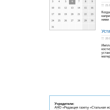
3
4
5
6
7
8
9
21.
10
11
12
13
14
15
16
Когда
17
18
19
20
21
22
23
капри
ними 
24
25
26
27
28
29
30
31
Уст
20.
Импла
костн
устан
матер
Учредители:
АНО «Редакция газеты «Стальная ис