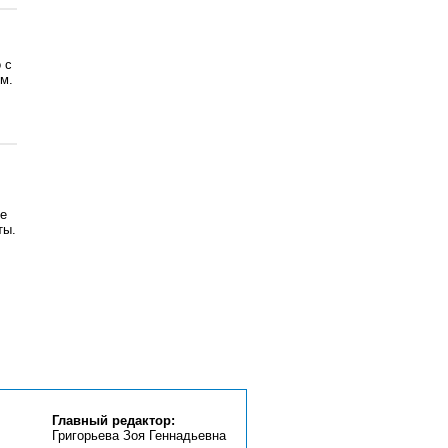
 с
м.
ие
ты.
Главный редактор:
Григорьева Зоя Геннадьевна