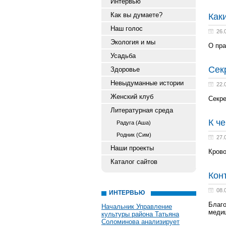
Интервью
Как вы думаете?
Как
Наш голос
26.
Экология и мы
О пра
Усадьба
Сек
Здоровье
Невыдуманные истории
22.
Женский клуб
Секре
Литературная среда
К ч
Радуга (Аша)
Родник (Сим)
27.
Наши проекты
Крово
Каталог сайтов
Кон
08.
ИНТЕРВЬЮ
Благо
Начальник Управление
медиц
культуры района Татьяна
Соломинова анализирует