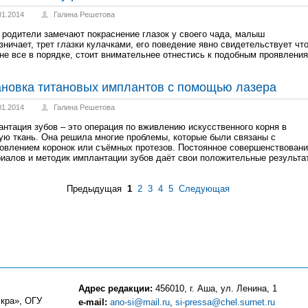
01.2014
Галина Решетова
 родители замечают покраснение глазок у своего чада, малыш
зничает, трет глазки кулачками, его поведение явно свидетельствует что
не все в порядке, стоит внимательнее отнестись к подобным проявления
ановка титановых имплантов с помощью лазера
01.2014
Галина Решетова
нтация зубов – это операция по вживлению искусственного корня в
ую ткань. Она решила многие проблемы, которые были связаны с
овлением коронок или съёмных протезов. Постоянное совершенствован
иалов и методик имплантации зубов даёт свои положительные результа
Предыдущая
1
2
3
4
5
Следующая
Адрес редакции:
456010, г. Аша, ул. Ленина, 1
кра», ОГУ
e-mail:
ano-si@mail.ru
,
si-pressa@chel.surnet.ru