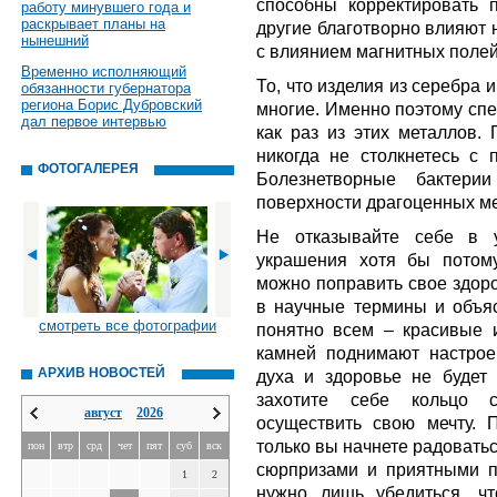
способны корректировать п
работу минувшего года и
раскрывает планы на
другие благотворно влияют 
нынешний
с влиянием магнитных полей
Временно исполняющий
То, что изделия из серебра 
обязанности губернатора
региона Борис Дубровский
многие. Именно поэтому спе
дал первое интервью
как раз из этих металлов.
никогда не столкнетесь с 
ФОТОГАЛЕРЕЯ
Болезнетворные бактери
поверхности драгоценных м
Не отказывайте себе в у
украшения хотя бы потому
можно поправить свое здоро
в научные термины и объяс
смотреть все фотографии
понятно всем – красивые 
камней поднимают настрое
АРХИВ НОВОСТЕЙ
духа и здоровье не будет 
захотите себе кольцо с
август
2026
осуществить свою мечту. П
только вы начнете радовать
пон
втр
срд
чет
пят
суб
вск
сюрпризами и приятными п
1
2
нужно лишь убедиться, чт