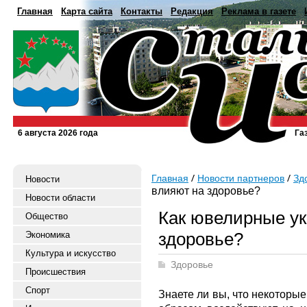
Главная
Карта сайта
Контакты
Редакция
Реклама в газете
6 августа 2026 года
Га
Главная
Новости партнеров
Зд
Новости
влияют на здоровье?
Новости области
Как ювелирные у
Общество
здоровье?
Экономика
Культура и искусство
Здоровье
Происшествия
Спорт
Знаете ли вы, что некоторы