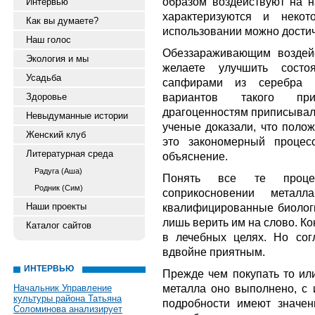
образом воздействуют на 
Интервью
характеризуются и неко
Как вы думаете?
использовании можно достич
Наш голос
Обеззараживающим воздей
Экология и мы
желаете улучшить состо
Усадьба
сапфирами из серебра 
вариантов такого пр
Здоровье
драгоценностям приписывали
Невыдуманные истории
ученые доказали, что полож
Женский клуб
это закономерный процес
Литературная среда
объяснение.
Радуга (Аша)
Понять все те проце
Родник (Сим)
соприкосновении металл
Наши проекты
квалифицированные биологи
лишь верить им на слово. К
Каталог сайтов
в лечебных целях. Но согл
вдвойне приятным.
ИНТЕРВЬЮ
Прежде чем покупать то или
металла оно выполнено, с 
Начальник Управление
культуры района Татьяна
подробности имеют значен
Соломинова анализирует