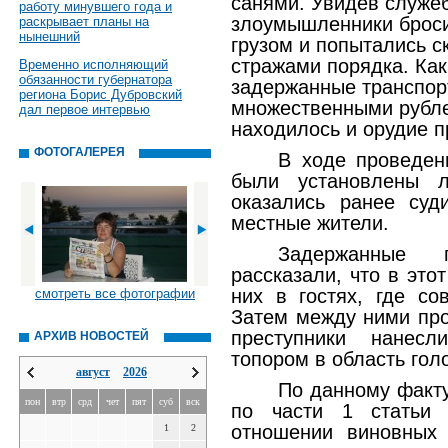
санями. Увидев служе
работу минувшего года и
злоумышленники броси
раскрывает планы на
нынешний
грузом и попытались с
стражами порядка. Как
Временно исполняющий
обязанности губернатора
задержанные транспор
региона Борис Дубровский
множественными рубле
дал первое интервью
находилось и орудие п
ФОТОГАЛЕРЕЯ
В ходе проведен
были установлены л
оказались ранее суд
местные жители.
Задержанные п
рассказали, что в это
них в гостях, где со
смотреть все фотографии
Затем между ними про
преступники нанесл
АРХИВ НОВОСТЕЙ
топором в область гол
август
2026
По данному факт
пон
втр
срд
чет
пят
суб
вск
по части 1 статьи
отношении виновных 
1
2