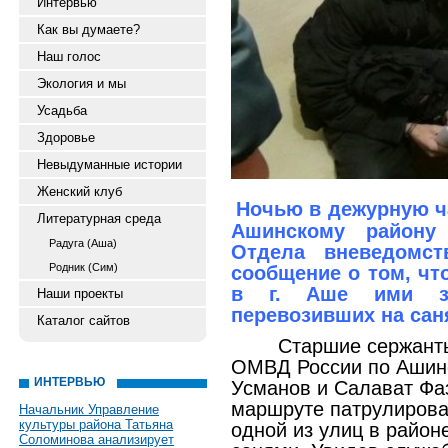
Интервью
Как вы думаете?
Наш голос
Экология и мы
Усадьба
Здоровье
Невыдуманные истории
Женский клуб
Ночью в дежурную ч
Литературная среда
Ашинскому району
Радуга (Аша)
Отдела вневедомст
Родник (Сим)
сообщение о том, чт
в г. Аше ими за
Наши проекты
перевозивших на сан
Каталог сайтов
Старшие сержант
ОМВД России по Ашин
ИНТЕРВЬЮ
Усманов и Салават Фа
маршруте патрулирова
Начальник Управление
культуры района Татьяна
одной из улиц в район
Соломинова анализирует