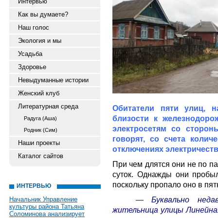
Интервью
Как вы думаете?
Наш голос
Экология и мы
Усадьба
Здоровье
Невыдуманные истории
Женский клуб
Литературная среда
Обитатели пяти улиц, н
близости к железнодоро
Радуга (Аша)
электросетям со стороны
Родник (Сим)
говорят, со счета колич
Наши проекты
отключениях электричеств
Каталог сайтов
При чем длятся они не по па
суток. Однажды они пробыл
поскольку пропало оно в пят
ИНТЕРВЬЮ
— Буквально неда
Начальник Управление
культуры района Татьяна
жительница улицы Линейна
Соломинова анализирует