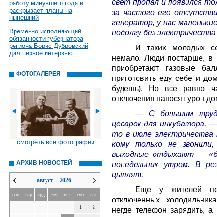
свет пропал и появился тол
работу минувшего года и
раскрывает планы на
за частого его отсутств
нынешний
генератор, у нас маленьки
Временно исполняющий
подолгу без электричества
обязанности губернатора
региона Борис Дубровский
И таких молодых с
дал первое интервью
немало. Люди постарше, в 
приобретают газовые бал
ФОТОГАЛЕРЕЯ
приготовить еду себе и дом
будешь). Но все равно ч
отключения наносят урон до
— С большим труд
цесарок для инкубатора, —
то в июле электричества 
смотреть все фотографии
кому только не звонили,
выходные отдыхают — «бе
АРХИВ НОВОСТЕЙ
понедельник утром. В ре
цыплят.
август
2026
Еще у жителей пер
пон
втр
срд
чет
пят
суб
вск
отключенных холодильника
1
2
негде телефон зарядить, а 