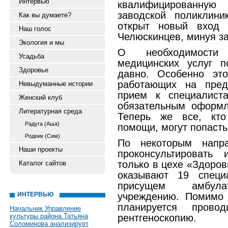
Интервью
квалифицированну
заводской поликлин
Как вы думаете?
открыт новый вход 
Наш голос
Челюскинцев, минуя з
Экология и мы
О необходимости 
Усадьба
медицинских услуг п
Здоровье
давно. Особенно эт
работающих на пред
Невыдуманные истории
прием к специалист
Женский клуб
обязательным оформл
Литературная среда
Теперь же все, кто
Радуга (Аша)
помощи, могут попасть
Родник (Сим)
По некоторым напр
Наши проекты
проконсультировать 
только в цехе «Здоро
Каталог сайтов
оказывают 19 специ
присущем амбулат
ИНТЕРВЬЮ
учреждению. Помимо 
планируется пров
Начальник Управление
культуры района Татьяна
рентгеноскопию.
Соломинова анализирует