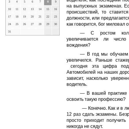
3
4
5
6
7
8
9
на выпускных экзаменах. Е
10
11
12
13
14
15
16
происшествий, то ставитс
17
18
19
20
21
22
23
должности, или предлагается
как говорится, бог миловал о
24
25
26
27
28
29
30
31
— С ростом колич
увеличивается ли число
вождения?
— В год мы обучаем 
увеличился. Раньше стаже
сегодня эта цифра подн
Автомобилей на наших дорог
зависит, насколько уверен
водитель.
— В вашей практике 
освоить такую профессию?
— Конечно. Как и в любо
12 раз сдать экзамены. Безр
просто приходит получить
никогда не сядут.