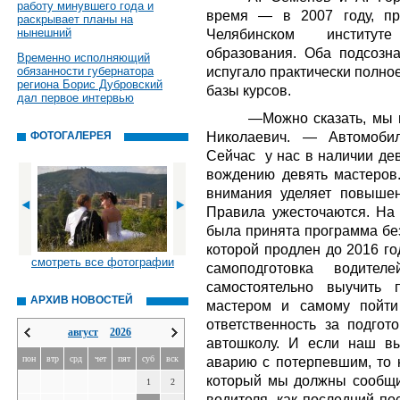
работу минувшего года и
время — в 2007 году, пр
раскрывает планы на
нынешний
Челябинском институт
образования. Оба подсозна
Временно исполняющий
испугало практически полно
обязанности губернатора
региона Борис Дубровский
базы курсов.
дал первое интервью
—Можно сказать, мы 
Николаевич. — Автомобил
ФОТОГАЛЕРЕЯ
Сейчас у нас в наличии дев
вождению девять мастеров.
внимания уделяет повышен
Правила ужесточаются. На 
была принята программа бе
которой продлен до 2016 го
смотреть все фотографии
самоподготовка водит
самостоятельно выучить 
АРХИВ НОВОСТЕЙ
мастером и самому пойти
ответственность за подгот
август
2026
автошколу. И если наш вы
пон
втр
срд
чет
пят
суб
вск
аварию с потерпевшим, то 
который мы должны сообщит
1
2
водителя, как последний по