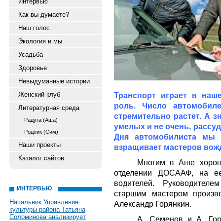
Интервью
Как вы думаете?
Наш голос
Экология и мы
Усадьба
Здоровье
Невыдуманные истории
Женский клуб
Транспорт играет в наш
роль. Число автомобил
Литературная среда
стремительно растет. А з
Радуга (Аша)
умелых и не очень, рассу
Родник (Сим)
Дня автомобилиста мы 
Наши проекты
взращивает мастеров вож
Каталог сайтов
Многим в Аше хорош
отделении ДОСААФ, на ее
водителей. Руководителе
ИНТЕРВЬЮ
старшим мастером произв
Начальник Управление
Александр Горянкин.
культуры района Татьяна
Соломинова анализирует
А. Семенов и А. Го