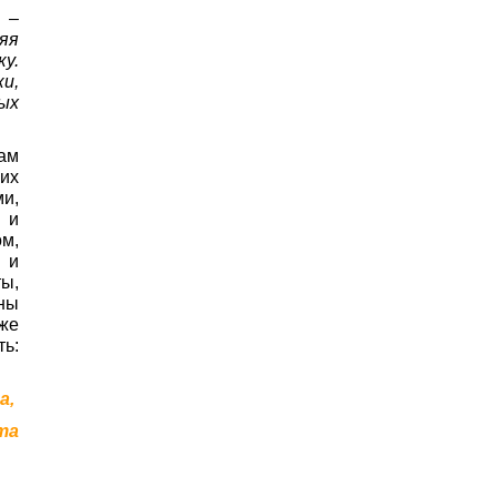
 –
яя
у.
и,
ых
ам
их
и,
 и
ом,
 и
ы,
ны
 же
ть:
а,
та