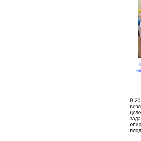
П
ни
В 20
возл
целе
зада
опир
плод