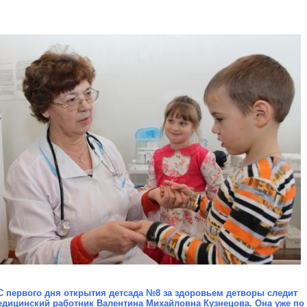
С первого дня открытия детсада №8 за здоровьем детворы
следит
едицинский работник Валентина Михайловна Куз
нецова. Она уже по