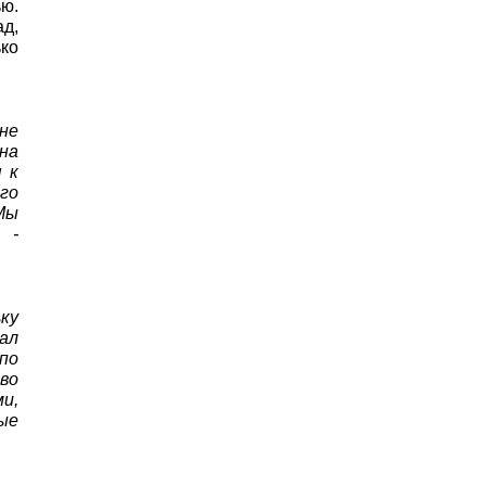
ю.
д,
ько
не
на
я к
го
Мы
 -
ку
ал
по
во
и,
ые