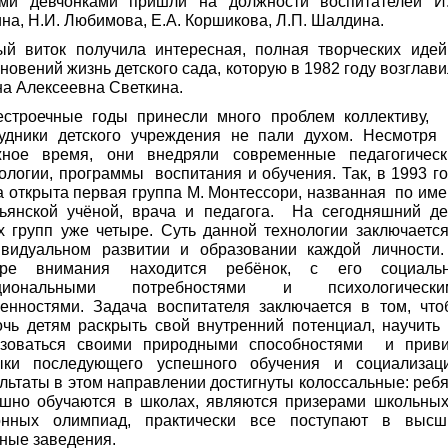
ми девчонками пришли на должности воспитателей И.
на, Н.И. Любимова, Е.А. Коршикова, Л.П. Шалдина.
ый виток получила интересная, полная творческих идей
новений жизнь детского сада, которую в 1982 году возглав
а Алексеевна Светкина.
естроечные годы принесли много проблем коллективу, 
рудники детского учреждения не пали духом. Несмотря 
жное время, они внедряли современные педагогическ
ологии, программы воспитания и обучения. Так, в 1993 г
 открыта первая группа М. Монтессори, названная по им
льянской учёной, врача и педагога. На сегодняшний де
х групп уже четыре. Суть данной технологии заключаетс
ивидуальном развитии и образовании каждой личности.
тре внимания находится ребёнок, с его социальн
циональными потребностями и психологически
енностями. Задача воспитателя заключается в том, что
чь детям раскрыть свой внутренний потенциал, научить
ьзоваться своими природными способностями и приви
ыки последующего успешного обучения и социализаци
льтаты в этом направлении достигнуты колоссальные: реб
ешно обучаются в школах, являются призерами школьных
онных олимпиад, практически все поступают в высш
ные заведения.