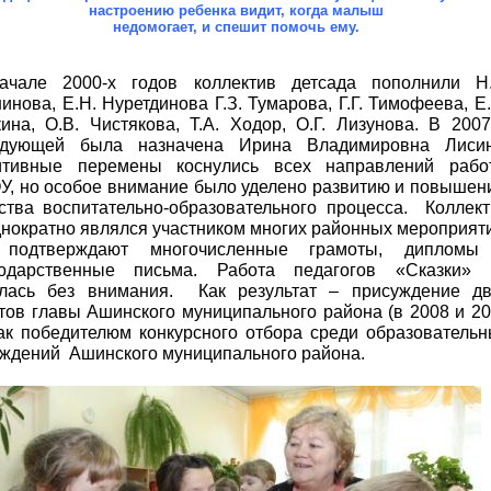
настроению ребенка видит, когда малыш
недомогает, и спешит помочь ему.
ачале 2000-х годов коллектив детсада пополнили Н.
инова, Е.Н. Нуретдинова Г.З. Тумарова, Г.Г. Тимофеева, Е
ина, О.В. Чистякова, Т.А. Ходор, О.Г. Лизунова. В
2007
едующей была назначена Ирина Владимировна Лисин
итивные перемены коснулись всех направлений рабо
, но особое внимание было уделено развитию и повышен
ства воспитательно-образовательного процесса. Коллек
нократно являлся участником многих районных мероприят
 подтверждают многочисленные грамоты, дипломы
годарственные письма. Работа педагогов «Сказки» 
алась без внимания. Как результат – присуждение дв
тов главы Ашинского муниципального района (в
2008 и
20
 как победителюм конкурсного отбора среди образователь
ждений Ашинского муниципального района.