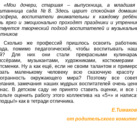
«Мои дочери, старшая – выпускница, а младшая
питанница сада №8. Здесь царит спокойная домашн
осфера, воспитатели внимательны к каждому ребёнк
нь ярко и эмоционально проходят праздники и утренник
ствуется творческий подход воспитателей и музыкальн
отников
Сколько же профессий пришлось освоить работник
сада, помимо педагогической, чтобы воспитывать наш
ей? Для них они стали прекрасными кулинарам
иссёрами, музыкантами, художниками, костюмерами
тсменки. Ну а как ещё, если не своим талантом и пример
азать маленькому человеку всю сказочную красоту
гогранность окружающего мира? Поэтому все совет
лания, замечания наших мудрых воспитателей очень цен
нас. В детском саду не принято ставить оценки, и все
ольте оценить работу этого коллектива на «5+» и написа
одцы!» как в тетради отличника.
Е.Тимаков
от родительского комите