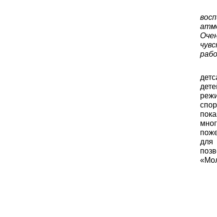
вос
атм
Оче
чув
раб
дет
дет
реж
спор
пок
мно
поже
для 
позв
«Мол