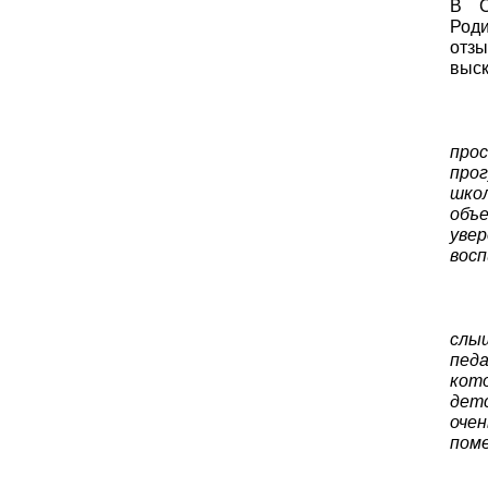
В С
Роди
отзы
выск
про
прог
шко
объ
уве
вос
слы
пед
кот
дет
оче
поме