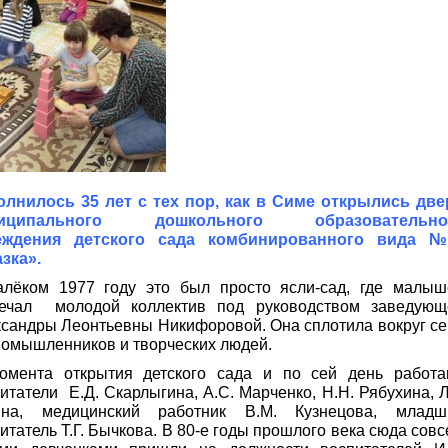
олнилось 35 лет с тех пор, как в Симе открылись две
иципального дошкольного образовательно
еждения детского сада комбинированного вида 
зка».
алёком 1977 году это был просто ясли-сад, где малыш
речал молодой коллектив под руководством заведующ
сандры Леонтьевны Никифоровой. Она сплотила вокруг с
омышленников и творческих людей.
омента открытия детского сада и по сей день работа
итатели Е.Д. Скарлыгина, А.С. Марченко, Н.Н. Рябухина, Л
ина, медицинский работник В.М. Кузнецова, младш
итатель Т.Г. Бычкова. В 80-е годы прошлого века сюда сов