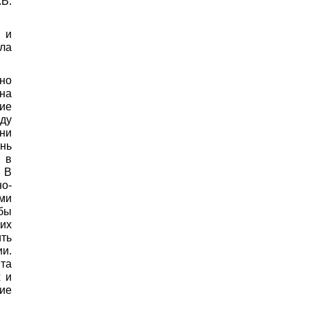
В.
 и
ила
но
на
ие
оду
ени
нь
я в
 В
о-
ми
бы
 их
ть
и.
ята
 и
ие