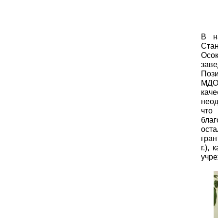
В н
Стан
Осок
зав
Поз
МДОУ
каче
неод
что
бла
ост
гран
г
.),
учре