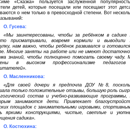
име «Сказка» пользуется заслуженной популярность
тели детей, которые посещали или посещают этот детса
ваются о нем только в превосходной степени. Вот нескол
азываний:
О. Гусева:
«Мы заинтересованы, чтобы за ребёнком в садике 
сто присматривали, вовремя кормили и выводили 
улку, нам важно, чтобы ребёнок развивался и готовилс
ле. Многие заняты на работе или не имеют достаточно
ема знаний, чтобы полноценно помогать своему чаду. 
рены в высоком профессионализме педагогов
питателей».
О. Масленникова:
«Для своей дочери я предпочла ДОУ №8, посколь
шала только положительные отзывы, большую роль сыгр
агогический состав и учебно-развивающие программы, 
орым занимаются дети. Привлекает благоустройст
ских площадок с занимательными игровыми, спортивным
нь яркими конструкциями, чистые, светлые и уютн
щения садика».
О. Костюхина: