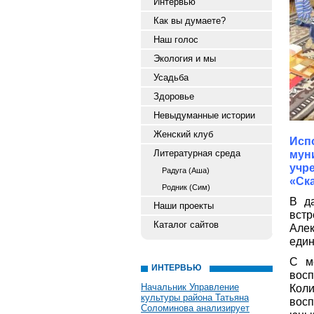
Интервью
Как вы думаете?
Наш голос
Экология и мы
Усадьба
Здоровье
Невыдуманные истории
Женский клуб
Исп
Литературная среда
мун
учр
Радуга (Аша)
«Ска
Родник (Сим)
В д
Наши проекты
вст
Каталог сайтов
Алек
един
С м
ИНТЕРВЬЮ
восп
Начальник Управление
Кол
культуры района Татьяна
восп
Соломинова анализирует