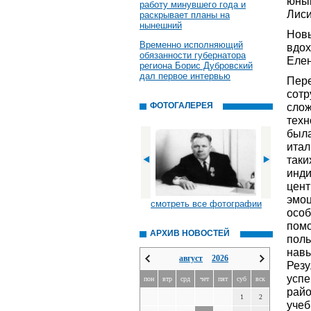
юны
работу минувшего года и
Лиси
раскрывает планы на
нынешний
Нов
Временно исполняющий
вдох
обязанности губернатора
Елен
региона Борис Дубровский
дал первое интервью
Пер
сот
ФОТОГАЛЕРЕЯ
сло
техн
была
ита
таки
инд
цен
эмо
смотреть все фотографии
особ
помо
АРХИВ НОВОСТЕЙ
пол
нав
август
2026
Резу
усп
пон
втр
срд
чет
пят
суб
вск
рай
1
2
учеб