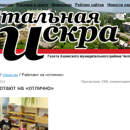
дакция
Реклама в газете
Информер
Рейтинг сайтов
Новости па
Газета Ашинского муниципального района Чел
Работают на «отлично»
Общество
2012
Просмотров: 2356, комментарие
отают на «отлично»