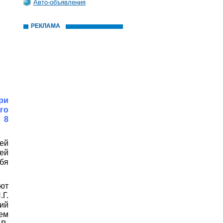
Авто-объявления
РЕКЛАМА
ри
го
№8
ей
ей
ебя
ют
.Г.
ий
сем