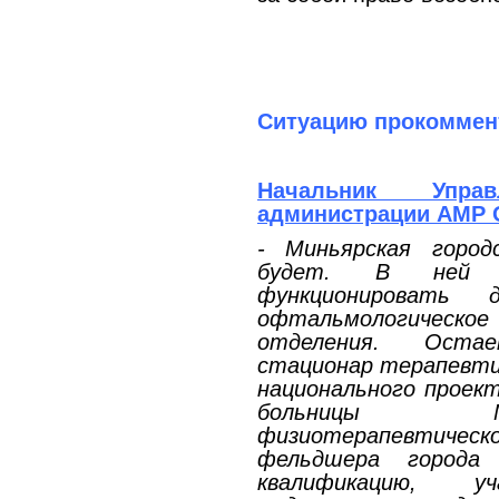
Ситуацию прокоммен
Начальник Упра
администрации АМР О
- Миньярская город
будет. В ней п
функционировать д
офтальмологичес
отделения. Оста
стационар терапевти
национального проек
больницы М
физиотерапевтическ
фельдшера города 
квалификацию, 