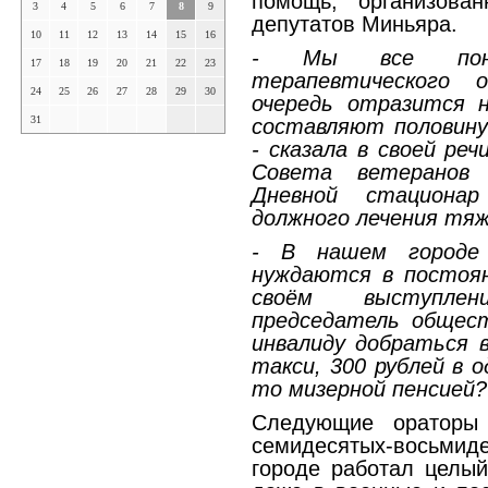
помощь, организова
3
4
5
6
7
8
9
депутатов Миньяра.
10
11
12
13
14
15
16
- Мы все пони
17
18
19
20
21
22
23
терапевтического
24
25
26
27
28
29
30
очередь отразится 
31
составляют половину
- сказала в своей ре
Совета ветеранов 
Дневной стациона
должного лечения тя
- В нашем городе 
нуждаются в постоян
своём выступлен
председатель общест
инвалиду добраться 
такси, 300 рублей в 
то мизерной пенсией?
Следующие ораторы
семидесятых-восьмиде
городе работал целы