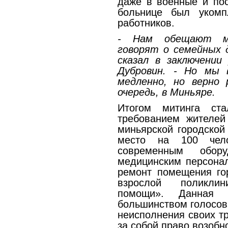
даже в военные и по
больнице был укомп
работников.
- Нам обещают ме
говорят о семейных д
сказал в заключении
Дубровин. - Но мы 
медленно, но верно 
очередь, в Миньяре.
Итогом митинга ст
требованием жителей
миньярской городской
место на 100 чело
современным обор
медицинским персона
ремонт помещения го
взрослой поликли
помощи». Данная 
большинством голосов 
неисполнения своих т
за собой право возобн