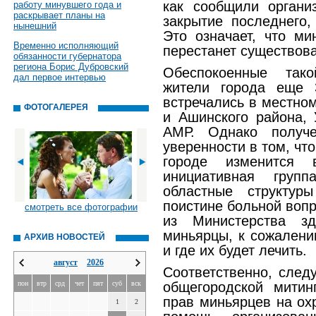
как сообщили органи
работу минувшего года и
раскрывает планы на
закрытие последнего,
нынешний
Это означает, что ми
Временно исполняющий
перестанет существова
обязанности губернатора
региона Борис Дубровский
Обеспокоенные тако
дал первое интервью
жители города еще 
встречались в местно
ФОТОГАЛЕРЕЯ
и Ашинского района,
АМР. Однако получ
уверенности в том, чт
городе изменится 
инициативная груп
областные структур
поистине больной вопр
смотреть все фотографии
из Министерства зд
миньярцы, к сожалению
АРХИВ НОВОСТЕЙ
и где их будет лечить.
август
2026
Соответственно, сле
пон
втр
срд
чет
пят
суб
вск
общегородской митин
прав миньярцев на ох
1
2