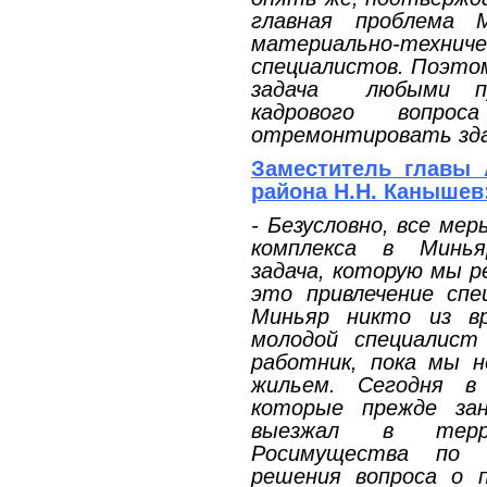
главная проблема 
материально-техни
специалистов. Поэто
задача любыми пу
кадрового вопро
отремонтировать зда
Заместитель главы 
района Н.Н. Канышев
- Безусловно, все ме
комплекса в Минья
задача, которую мы 
это привлечение спе
Миньяр никто из в
молодой специалист
работник, пока мы н
жильем. Сегодня в
которые прежде за
выезжал в терри
Росимущества по 
решения вопроса о 