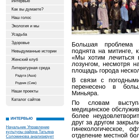
Интервью
Как вы думаете?
Наш голос
Экология и мы
Усадьба
Здоровье
Большая проблема 
поднята на митинге, 
Невыдуманные истории
«Мы хотим лечиться 
Женский клуб
лозунгом, несмотря н
Литературная среда
площадь города нескол
Радуга (Аша)
В связи с погодным
Родник (Сим)
перенесено в боль
Наши проекты
Миньяра.
Каталог сайтов
По словам высту
медицинское обслужив
более неудовлетвори
ИНТЕРВЬЮ
друг за другом закрыл
Начальник Управление
гинекологическое, о
культуры района Татьяна
отделение местной бол
Соломинова анализирует