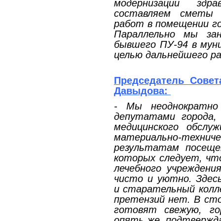
модернизации здр
составляем сметы 
работ в помещении го
Параллельно мы зан
бывшего ПУ-94 в мун
целью дальнейшего р
Председатель Совета
Давыдова:
- Мы неоднократн
депутатами города,
медицинского обслу
материально-техни
результатам посеще
которых следует, чт
лечебного учреждени
чисто и уютно. Здес
и старательный колл
претензий нет. В ст
готовят свежую, го
опять же, подтверж