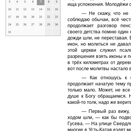
3
4
5
6
7
8
9
ища успокоения. Молодёжи с
10
11
12
13
14
15
16
— Не скажу, что не
17
18
19
20
21
22
23
соблюдаю обычаи, всё честь
24
25
26
27
28
29
30
продолжает разговор пен
своего детства помню один 
31
дожди шли, не переставая. 
икон, но молиться не давал
этой церкви служил псал
разрешения взять иконы и п
в трёх километрах от дерев
вот после молитвы настало в
— Как отношусь к 
продолжает начатую тему 
только мало. Может, не вс
душе к Богу обращаемся. Н
какой-то толк, надо же верит
— Первый раз вижу, 
ходом шли, — как бы подво
Гусева. — На улице Свердло
многие в Усть-Катав ездят 