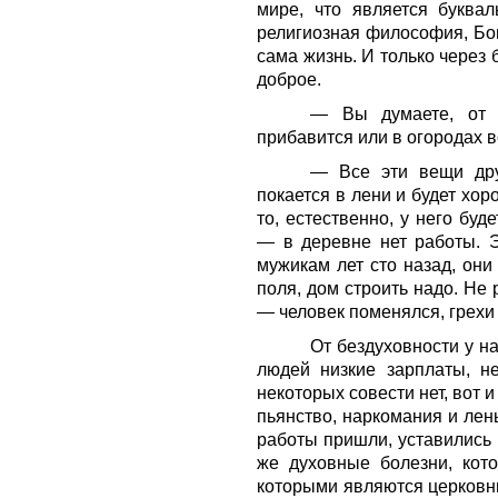
мире, что является буква
религиозная философия, Бог
сама жизнь. И только через 
доброе.
— Вы думаете, от 
прибавится или в огородах в
— Все эти вещи дру
покается в лени и будет хор
то, естественно, у него бу
— в деревне нет работы. Э
мужикам лет сто назад, они
поля, дом строить надо. Не 
— человек поменялся, грехи 
От бездуховности у н
людей низкие зарплаты, н
некоторых совести нет, вот 
пьянство, наркомания и лен
работы пришли, уставились 
же духовные болезни, кот
которыми являются церковны