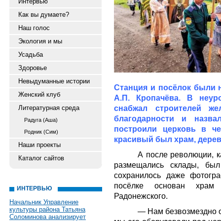
Интервью
Как вы думаете?
Наш голос
Экология и мы
Усадьба
Здоровье
Невыдуманные истории
Станция и посёлок были 
Женский клуб
А.П. Кропачёва. В неу
снабжал строителей же
Литературная среда
благодарности и назва
Радуга (Аша)
построили церковь в чес
Родник (Сим)
красивый был храм, дере
Наши проекты
А после революции, к
Каталог сайтов
размещались склады, был
сохранилось даже фотогра
посёлке основан храм
ИНТЕРВЬЮ
Радонежского.
Начальник Управление
культуры района Татьяна
— Нам безвозмездно о
Соломинова анализирует