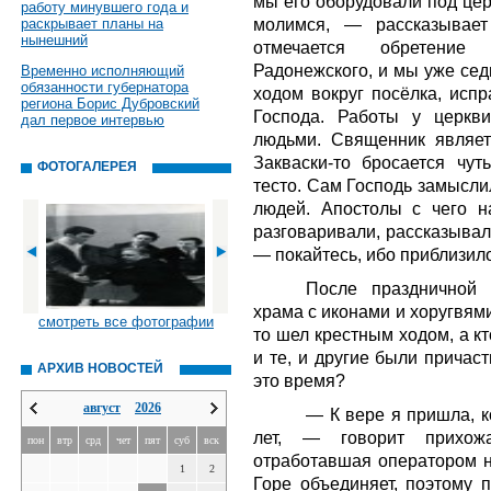
мы его оборудовали под цер
работу минувшего года и
молимся, — рассказывае
раскрывает планы на
нынешний
отмечается обретени
Радонежского, и мы уже сед
Временно исполняющий
обязанности губернатора
ходом вокруг посёлка, исп
региона Борис Дубровский
Господа. Работы у церкв
дал первое интервью
людьми. Священник являет
Закваски-то бросается чут
ФОТОГАЛЕРЕЯ
тесто. Сам Господь замысли
людей. Апостолы с чего н
разговаривали, рассказывал
— покайтесь, ибо приблизил
После праздничной
храма с иконами и хоругвями
смотреть все фотографии
то шел крестным ходом, а к
и те, и другие были причас
АРХИВ НОВОСТЕЙ
это время?
август
2026
— К вере я пришла, к
лет, — говорит прихож
пон
втр
срд
чет
пят
суб
вск
отработавшая оператором н
1
2
Горе объединяет, поэтому п