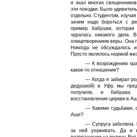
я знал многих священников
эти поездки. Было удивитель
отдельно. Студентом, изучая
зачем надо бороться с ре
пример бабушки, которая
чуралась никакого дела. 
олицетворением веры. Она п
Никогда не обсуждалось и
Просто являлось нормой жиз
— К возрождению хра
какое-то отношение?
— Когда я забирал ро
дедушкой) в Уфу, мы про
получили, и бабушка 
восстановление церкви в Аше
— Какими судьбами, 
Аше?
— Супруга заболела. 
за ней ухаживать. Да и
возвращении на родину. Вот 