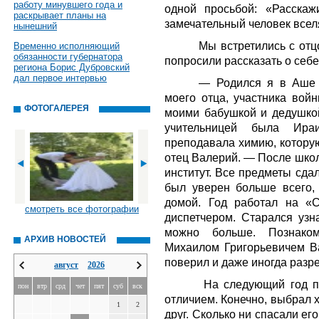
работу минувшего года и
одной просьбой: «Расскаж
раскрывает планы на
замечательный человек всел
нынешний
Мы встретились с отц
Временно исполняющий
обязанности губернатора
попросили рассказать о себе
региона Борис Дубровский
дал первое интервью
— Родился я в Аше 
моего отца, участника вой
ФОТОГАЛЕРЕЯ
моими бабушкой и дедушко
учительницей была Ира
преподавала химию, которую
отец Валерий. — После шко
институт. Все предметы сдал
был уверен больше всего,
домой. Год работал на «С
смотреть все фотографии
диспетчером. Старался узн
можно больше. Познаком
АРХИВ НОВОСТЕЙ
Михаилом Григорьевичем В
поверил и даже иногда разр
август
2026
На следующий год по
пон
втр
срд
чет
пят
суб
вск
отличием. Конечно, выбрал 
1
2
друг. Сколько ни спасали его