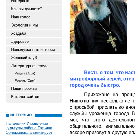
Интервью
Как вы думаете?
Наш голос
Экология и мы
Усадьба
Здоровье
Невыдуманные истории
Женский клуб
Литературная среда
Весть о том, что на
Радуга (Аша)
митрофорный иерей, отец 
Родник (Сим)
город очень быстро.
Наши проекты
Прихожане на проща
Каталог сайтов
Никто из них, несколько лет
с просьбой прислать во вн
службы уроженца города В
ИНТЕРВЬЮ
мог, что этого деятельно
Начальник Управление
общительного, внимательно
культуры района Татьяна
вскоре призовут в другую е
Соломинова анализирует