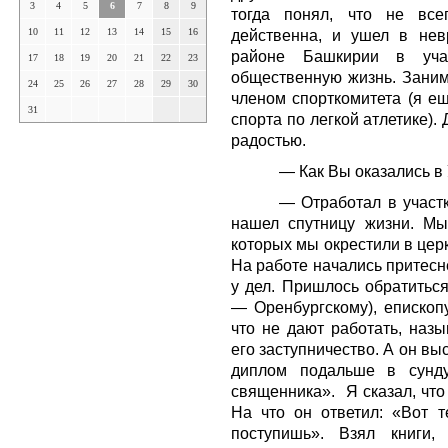
3
4
5
6
7
8
9
тогда понял, что не все
10
11
12
13
14
15
16
действенна, и ушел в нев
районе Башкирии в учас
17
18
19
20
21
22
23
общественную жизнь. Заним
24
25
26
27
28
29
30
членом спорткомитета (я е
31
спорта по легкой атлетике)
радостью.
— Как Вы оказались в
— Отработал в участк
нашел спутницу жизни. Мы
которых мы окрестили в церк
На работе начались притесне
у дел. Пришлось обратитьс
— Оренбургскому), епископ
что не дают работать, наз
его заступничество. А он в
диплом подальше в сунду
священника». Я сказал, что 
На что он ответил: «Вот т
поступишь». Взял книги,