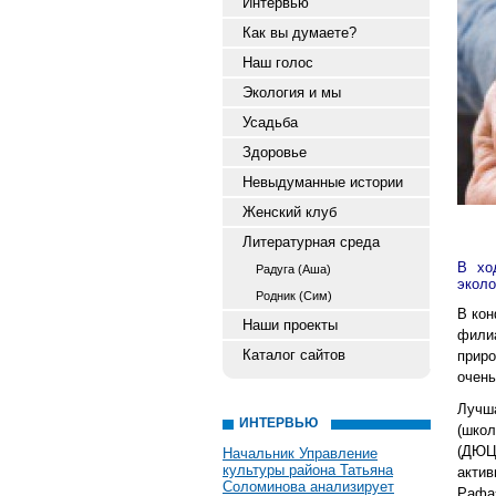
Интервью
Как вы думаете?
Наш голос
Экология и мы
Усадьба
Здоровье
Невыдуманные истории
Женский клуб
Литературная среда
В хо
Радуга (Аша)
эколо
Родник (Сим)
В кон
Наши проекты
фили
Каталог сайтов
прир
очень
Лучша
ИНТЕРВЬЮ
(шко
(ДЮЦ
Начальник Управление
культуры района Татьяна
акти
Соломинова анализирует
Рафаэ