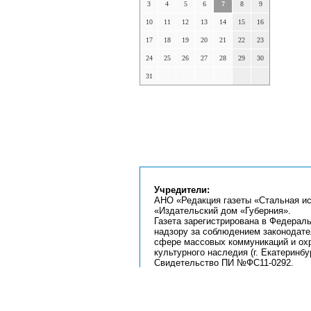
3
4
5
6
7
8
9
10
11
12
13
14
15
16
17
18
19
20
21
22
23
24
25
26
27
28
29
30
31
Учредители:
АНО «Редакция газеты «Стальная ис
«Издательский дом «Губерния».
Газета зарегистрирована в Федерал
надзору за соблюдением законодате
сфере массовых коммуникаций и ох
культурного наследия (г. Екатеринбур
Свидетельство ПИ №ФС11-0292.