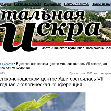
дакция
Реклама в газете
Информер
Рейтинг сайтов
Новости па
Газета Ашинского муниципального района Чел
В детско-юношеском центре Аши состоялась VII ежегодная
Новости
ическая конференция
2013
Просмотров: 2865, комментарие
етско-юношеском центре Аши состоялась VII
годная экологическая конференция