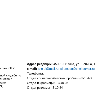
Адрес редакции:
456010, г. Аша, ул. Ленина, 1
кра», ОГУ
e-mail:
ano-si@mail.ru
,
si-pressa@chel.surnet.ru
Телефоны:
ьной службе по
Отдел социально-бытовых проблем - 3-18-68
льства в
ране
Отдел информации - 3-40-03
г).
Отдел рекламы - 3-10-84
Компьютерный центр - 3-10-83
Отдел частных объявлений и подписки - 3-13-81
Бухгалтерия - 3-18-51