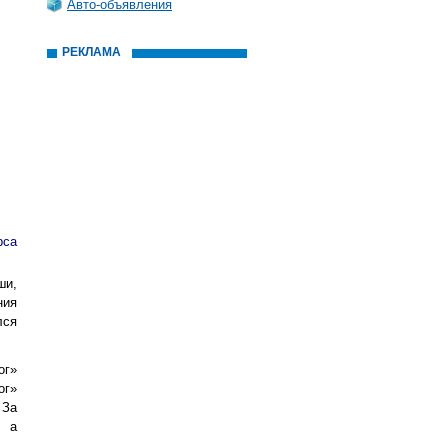
Авто-объявления
РЕКЛАМА
рса
ши,
ния
лся
ог»
ог»
 За
, а