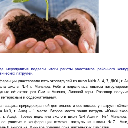
де мероприятия подвели итоги работы участников районного конку
гических патрулей.
ференции участвовало пять экопатрулей из школ №№ 3, 4, 7, ДЮЦ г. А
ала школы №4 г. Миньяра. Ребята поделились опытом патрулирова
одных объектов: рек Сим и Ашинка, Липовой горы. Разговор получи
 интересным и содержательным.
я защита природоохранной деятельности состоялась у патруля «Экол
ла №3, г. Аша) – 1 место. Второе место занял патруль «Юный экол
, г. Аша). Третье поделили экологи школ №4 Аши и №4 Миньяра.
вное участие в конференции отмечен патруль из школы №7 Аши
ль Шакиров из Миньяра получил приз зрительских симпатий.