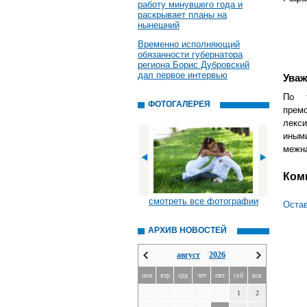
работу минувшего года и
раскрывает планы на
нынешний
Временно исполняющий
обязанности губернатора
региона Борис Дубровский
дал первое интервью
Уваж
По т
ФОТОГАЛЕРЕЯ
прем
лекс
ины
межна
Ком
смотреть все фотографии
Остав
АРХИВ НОВОСТЕЙ
август
2026
пон
втр
срд
чет
пят
суб
вск
1
2