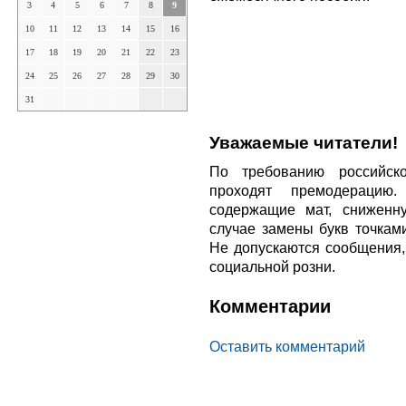
3
4
5
6
7
8
9
10
11
12
13
14
15
16
17
18
19
20
21
22
23
24
25
26
27
28
29
30
31
Уважаемые читатели!
По требованию российско
проходят премодерацию
содержащие мат, сниженн
случае замены букв точкам
Не допускаются сообщения
социальной розни.
Комментарии
Оставить комментарий