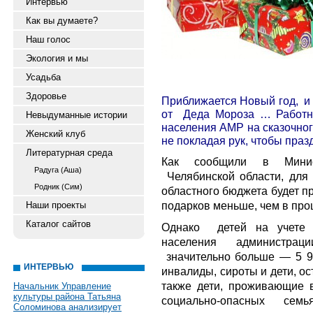
Интервью
Как вы думаете?
Наш голос
Экология и мы
Усадьба
Здоровье
Приближается Новый год, и 
от Деда Мороза … Работн
Невыдуманные истории
населения АМР на сказочног
Женский клуб
не покладая рук, чтобы праз
Литературная среда
Как сообщили в Минис
Радуга (Аша)
Челябинской области, для 
Родник (Сим)
областного бюджета будет пр
подарков меньше, чем в про
Наши проекты
Каталог сайтов
Однако детей на учете 
населения администра
значительно больше — 5 90
ИНТЕРВЬЮ
инвалиды, сироты и дети, о
также дети, проживающие 
Начальник Управление
культуры района Татьяна
социально-опасных семь
Соломинова анализирует