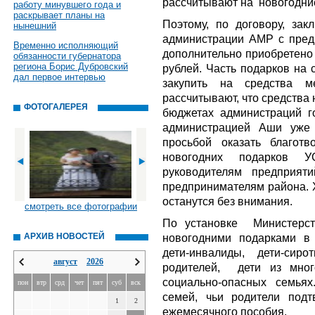
рассчитывают на новогодни
работу минувшего года и
раскрывает планы на
Поэтому, по договору, з
нынешний
администрации АМР с предп
Временно исполняющий
дополнительно приобретено 
обязанности губернатора
региона Борис Дубровский
рублей. Часть подарков на 
дал первое интервью
закупить на средства 
рассчитывают, что средства
ФОТОГАЛЕРЕЯ
бюджетах администраций г
администрацией Аши уже 
просьбой оказать благот
новогодних подарков
руководителям предприят
предпринимателям района. Х
останутся без внимания.
смотреть все фотографии
По установке Министерст
АРХИВ НОВОСТЕЙ
новогодними подарками в
дети-инвалиды, дети-сир
август
2026
родителей, дети из мно
социально-опасных семьях.
пон
втр
срд
чет
пят
суб
вск
семей, чьи родители под
1
2
ежемесячного пособия.