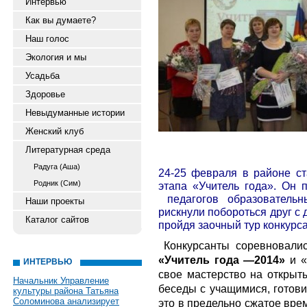
Интервью
Как вы думаете?
Наш голос
Экология и мы
Усадьба
Здоровье
Невыдуманные истории
Женский клуб
Литературная среда
Радуга (Аша)
24-25 февраля в районе с
Родник (Сим)
этапа «Учитель года». Он
педагогов образовательн
Наши проекты
рискнули побороться друг с
Каталог сайтов
пройдя заочный тур конкурса
Конкурсанты соревновали
«Учитель года —2014»
и «
ИНТЕРВЬЮ
свое мастерство на открыты
Начальник Управление
беседы с учащимися, готови
культуры района Татьяна
Соломинова анализирует
это в предельно сжатое вре