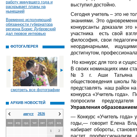
работу минувшего года и
выступил достойно.
раскрывает планы на
нынешний
Сегодня учитель – это не т
Временно исполняющий
знаниями. Это одновременно
обязанности губернатора
конкурсанты доказали это н
региона Борис Дубровский
участника есть свой взгля
дал первое интервью
философия, свои педагогич
неординарными, ищущим
ФОТОГАЛЕРЕЯ
достигнутом, профессионал
Но конкурс для того и сущес
В своих номинациях ими ста
№3 г. Аши Татьяна Си
обществоведения школы №4
представлять наш район на
смотреть все фотографии
конкурса «Учитель года». 
попросили председат
АРХИВ НОВОСТЕЙ
Управления образованием
август
2026
— Конкурс «Учитель года» 
годы,— говорит Елена Вл
пон
втр
срд
чет
пят
суб
вск
набирает обороты, становя
1
2
растет профессионализм 