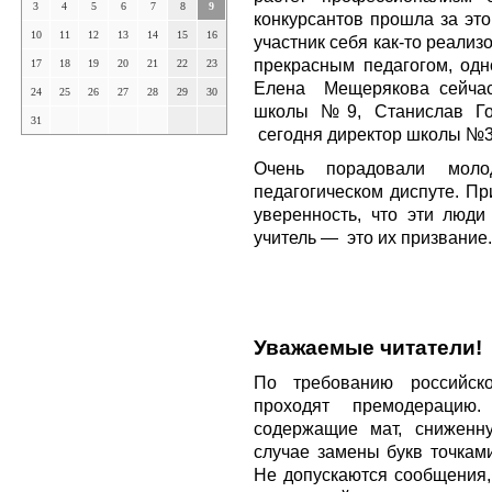
3
4
5
6
7
8
9
конкурсантов прошла за это
10
11
12
13
14
15
16
участник себя как-то реали
прекрасным педагогом, од
17
18
19
20
21
22
23
Елена Мещерякова сейчас
24
25
26
27
28
29
30
школы №9, Станислав Г
31
сегодня директор школы №3 
Очень порадовали моло
педагогическом диспуте. Пр
уверенность, что эти люди
учитель — это их призвание.
Уважаемые читатели!
По требованию российско
проходят премодерацию
содержащие мат, сниженн
случае замены букв точкам
Не допускаются сообщения