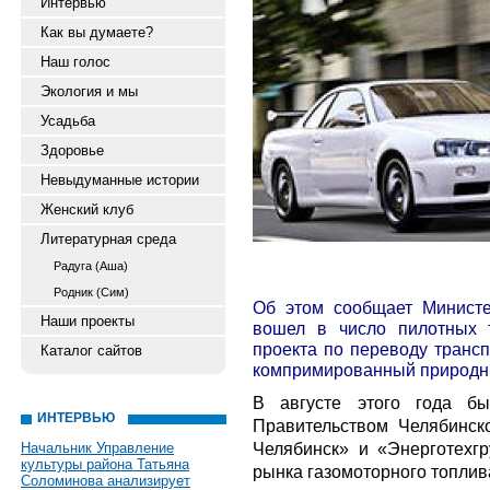
Интервью
Как вы думаете?
Наш голос
Экология и мы
Усадьба
Здоровье
Невыдуманные истории
Женский клуб
Литературная среда
Радуга (Аша)
Родник (Сим)
Об этом сообщает Министе
Наши проекты
вошел в число пилотных т
проекта по переводу транс
Каталог сайтов
компримированный природны
В августе этого года б
ИНТЕРВЬЮ
Правительством Челябинск
Челябинск» и «Энерготехгр
Начальник Управление
культуры района Татьяна
рынка газомоторного топлив
Соломинова анализирует