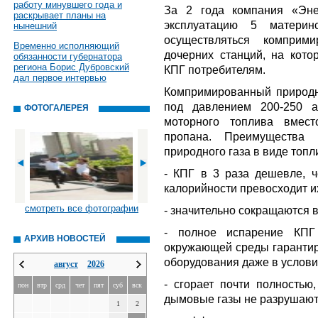
работу минувшего года и
За 2 года компания «Эне
раскрывает планы на
эксплуатацию 5 материн
нынешний
осуществляться комприм
Временно исполняющий
дочерних станций, на кот
обязанности губернатора
региона Борис Дубровский
КПГ потребителям.
дал первое интервью
Компримированный природны
под давлением 200-250 а
ФОТОГАЛЕРЕЯ
моторного топлива вмест
пропана. Преимущества и
природного газа в виде топл
- КПГ в 3 раза дешевле, 
калорийности превосходит и
смотреть все фотографии
- значительно сокращаются 
- полное испарение КПГ
АРХИВ НОВОСТЕЙ
окружающей среды гарантир
оборудования даже в услови
август
2026
- сгорает почти полностью
пон
втр
срд
чет
пят
суб
вск
дымовые газы не разрушают
1
2