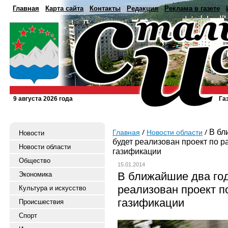
Главная
Карта сайта
Контакты
Редакция
Реклама в газете
9 августа 2026 года
Га
В бл
Главная
Новости области
Новости
будет реализован проект по 
Новости области
газификации
Общество
15.01.2014
В ближайшие два го
Экономика
реализован проект п
Культура и искусство
газификации
Происшествия
Спорт