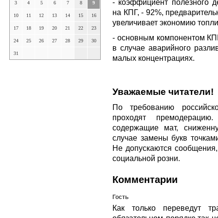
- коэффициент полезного д
3
4
5
6
7
8
9
на КПГ, - 92%, предваритель
10
11
12
13
14
15
16
увеличивает экономию топли
17
18
19
20
21
22
23
- основным компонентом КПГ
24
25
26
27
28
29
30
в случае аварийного разлив
31
малых концентрациях.
Уважаемые читатели!
По требованию российско
проходят премодерацию
содержащие мат, сниженн
случае замены букв точкам
Не допускаются сообщения
социальной розни.
Комментарии
Гость
Как только переведут тр