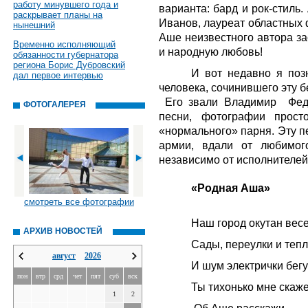
работу минувшего года и
варианта: бард и рок-стиль
раскрывает планы на
Иванов, лауреат областных 
нынешний
Аше неизвестного автора за
Временно исполняющий
и народную любовь!
обязанности губернатора
региона Борис Дубровский
И вот недавно я поз
дал первое интервью
человека, сочинившего эту 
Его звали Владимир Федо
ФОТОГАЛЕРЕЯ
песни, фотографии прост
«нормального» парня. Эту п
армии, вдали от любимог
независимо от исполнителей
«Родная Аша»
смотреть все фотографии
Наш город окутан вес
АРХИВ НОВОСТЕЙ
Сады, переулки и тепл
август
2026
И шум электрички бег
пон
втр
срд
чет
пят
суб
вск
Ты тихонько мне скаж
1
2