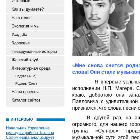
Интервью
Как вы думаете?
Наш голос
Экология и мы
Усадьба
Здоровье
Невыдуманные истории
Женский клуб
«Мне снова снится родн
Литературная среда
слова! Они стали музыка
Радуга (Аша)
Я впервые услыша
Родник (Сим)
исполнении Н.П. Магера. 
Наши проекты
краю, добротою она зап
Каталог сайтов
Павловича с удивительной 
признался, что слова песни 
В другой раз, на а
ИНТЕРВЬЮ
огромного, для нашего горо
Начальник Управление
группа «Суп-фо» проде
культуры района Татьяна
музыкальной сути этой пес
Соломинова анализирует