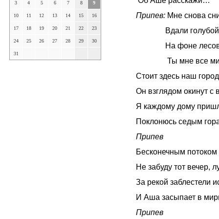
Об Аше расскажи…
3
4
5
6
7
8
9
Припев:
Мне снова сни
10
11
12
13
14
15
16
17
18
19
20
21
22
23
Вдали голубой ты,
24
25
26
27
28
29
30
На фоне лесов и 
31
Ты мне все мил
Стоит здесь наш город
Он взглядом окинут с 
Я каждому дому пришл
Поклонюсь седым горам
Припев
Бесконечным потоком 
Не забуду тот вечер, 
За рекой заблестели и
И Аша засыпает в мир
Припев