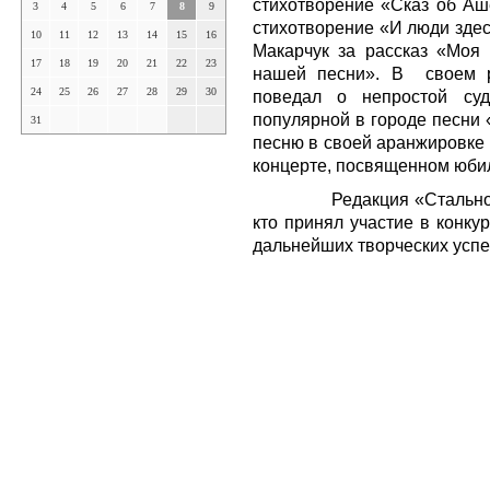
стихотворение «Сказ об Аше
3
4
5
6
7
8
9
стихотворение «И люди здес
10
11
12
13
14
15
16
Макарчук за рассказ «Моя
17
18
19
20
21
22
23
нашей песни». В своем р
24
25
26
27
28
29
30
поведал о непростой суд
популярной в городе песни 
31
песню в своей аранжировке 
концерте, посвященном юби
Редакция «Стально
кто принял участие в конку
дальнейших творческих успе