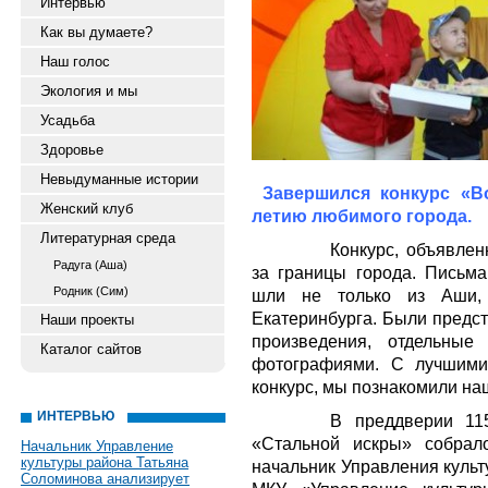
Интервью
Как вы думаете?
Наш голос
Экология и мы
Усадьба
Здоровье
Невыдуманные истории
Завершился конкурс «В
Женский клуб
летию любимого города.
Литературная среда
Конкурс, объявле
Радуга (Аша)
за границы города. Письма
Родник (Сим)
шли не только из Аши,
Екатеринбурга. Были предст
Наши проекты
произведения, отдельные
Каталог сайтов
фотографиями. С лучшими
конкурс, мы познакомили наш
ИНТЕРВЬЮ
В преддверии 11
«Стальной искры» собрал
Начальник Управление
культуры района Татьяна
начальник Управления культ
Соломинова анализирует