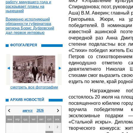
МКУ «Управление культур
работу минувшего года и
Спиридонова; поэт, руководи
раскрывает планы на
нынешний
Аша) В.М. Аверин; главный р
Григорьева. Жюри, на уд
Временно исполняющий
обязанности губернатора
победителей. В номинации
региона Борис Дубровский
известной ашинской поэт
дал первое интервью
очередной раз Анна Дмит
степени подвластны все л
ФОТОГАЛЕРЕЯ
«Стихи» победил житель Ек
Петров со стихотворение
единодушно отметило са
девятилетнего Николая Ш
стихами смог выразить свою
ездить по земле, край родной,
смотреть все фотографии
Награждение по
состоялось 20 июля на площ
АРХИВ НОВОСТЕЙ
посвященного юбилею города
вручила победителям 
август
2026
эксклюзивные подарки 
пон
втр
срд
чет
пят
суб
вск
«Стальной искры». Диплом
1
2
творческого конкурса: ж