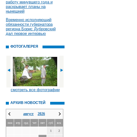
работу минувшего года и
раскрывает планы на
нынешний
Временно исполняющий
обязанности губернатора
региона Борис Дубровский
дал первое интервью
ФОТОГАЛЕРЕЯ
смотреть все фотографии
АРХИВ НОВОСТЕЙ
август
2026
пон
втр
срд
чет
пят
суб
вск
1
2