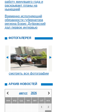
работу минувшего года и
раскрывает планы на
нынешний
Временно исполняющий
обязанности губернатора
региона Борис Дубровский
дал первое интервью
ФОТОГАЛЕРЕЯ
смотреть все фотографии
АРХИВ НОВОСТЕЙ
август
2026
пон
втр
срд
чет
пят
суб
вск
1
2