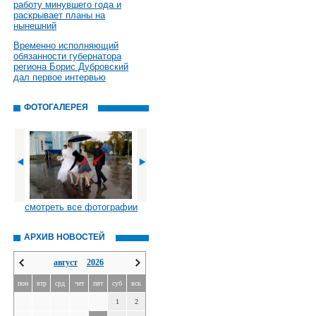
работу минувшего года и
раскрывает планы на
нынешний
Временно исполняющий
обязанности губернатора
региона Борис Дубровский
дал первое интервью
ФОТОГАЛЕРЕЯ
смотреть все фотографии
АРХИВ НОВОСТЕЙ
август
2026
пон
втр
срд
чет
пят
суб
вск
1
2