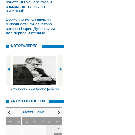
работу минувшего года и
раскрывает планы на
нынешний
Временно исполняющий
обязанности губернатора
региона Борис Дубровский
дал первое интервью
ФОТОГАЛЕРЕЯ
смотреть все фотографии
АРХИВ НОВОСТЕЙ
август
2026
пон
втр
срд
чет
пят
суб
вск
1
2