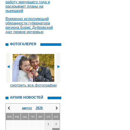
работу минувшего года и
раскрывает планы на
нынешний
Временно исполняющий
обязанности губернатора
региона Борис Дубровский
дал первое интервью
ФОТОГАЛЕРЕЯ
смотреть все фотографии
АРХИВ НОВОСТЕЙ
август
2026
пон
втр
срд
чет
пят
суб
вск
1
2