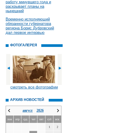
работу минувшего года и
раскрывает планы на
нынешний
Временно исполняющий
обязанности губернатора
региона Борис Дубровский
дал первое интервью
ФОТОГАЛЕРЕЯ
смотреть все фотографии
АРХИВ НОВОСТЕЙ
август
2026
пон
втр
срд
чет
пят
суб
вск
1
2