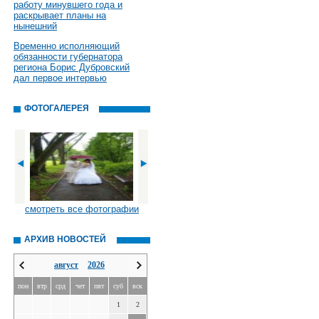
работу минувшего года и
раскрывает планы на
нынешний
Временно исполняющий
обязанности губернатора
региона Борис Дубровский
дал первое интервью
ФОТОГАЛЕРЕЯ
смотреть все фотографии
АРХИВ НОВОСТЕЙ
август
2026
пон
втр
срд
чет
пят
суб
вск
1
2