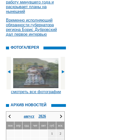
работу минувшего года и
раскрывает планы на
нынешний
Временно исполняющий
обязанности губернатора
региона Борис Дубровский
дал первое интервью
ФОТОГАЛЕРЕЯ
смотреть все фотографии
АРХИВ НОВОСТЕЙ
август
2026
пон
втр
срд
чет
пят
суб
вск
1
2