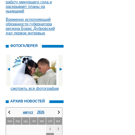
работу минувшего года и
раскрывает планы на
нынешний
Временно исполняющий
обязанности губернатора
региона Борис Дубровский
дал первое интервью
ФОТОГАЛЕРЕЯ
смотреть все фотографии
АРХИВ НОВОСТЕЙ
август
2026
пон
втр
срд
чет
пят
суб
вск
1
2