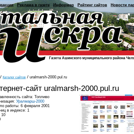
дакция
Реклама в газете
Информер
Рейтинг сайтов
Новости па
Газета Ашинского муниципального района Чел
uralmarsh-2000.pul.ru
Каталог сайтов
тернет-сайт uralmarsh-2000.pul.ru
авленность сайта: Топливо
низация:
Уралмарш-2000
ло работы: 6 февраля 2001
ниц в индексе: 1
 10
0