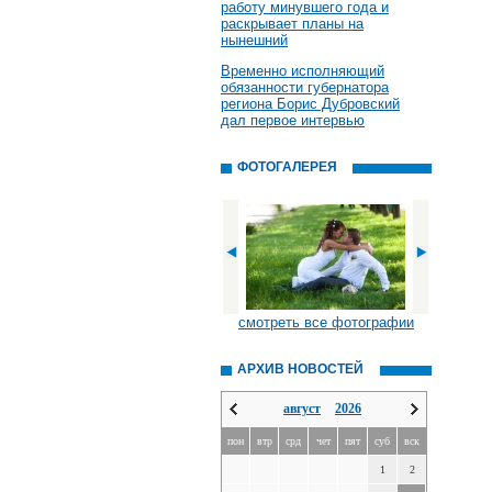
работу минувшего года и
раскрывает планы на
нынешний
Временно исполняющий
обязанности губернатора
региона Борис Дубровский
дал первое интервью
ФОТОГАЛЕРЕЯ
смотреть все фотографии
АРХИВ НОВОСТЕЙ
август
2026
пон
втр
срд
чет
пят
суб
вск
1
2