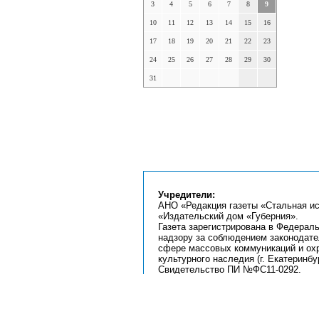
3
4
5
6
7
8
9
10
11
12
13
14
15
16
17
18
19
20
21
22
23
24
25
26
27
28
29
30
31
Учредители:
АНО «Редакция газеты «Стальная ис
«Издательский дом «Губерния».
Газета зарегистрирована в Федерал
надзору за соблюдением законодате
сфере массовых коммуникаций и ох
культурного наследия (г. Екатеринбур
Свидетельство ПИ №ФС11-0292.