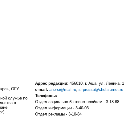
Адрес редакции:
456010, г. Аша, ул. Ленина, 1
кра», ОГУ
e-mail:
ano-si@mail.ru
,
si-pressa@chel.surnet.ru
Телефоны:
ьной службе по
Отдел социально-бытовых проблем - 3-18-68
льства в
ране
Отдел информации - 3-40-03
г).
Отдел рекламы - 3-10-84
Компьютерный центр - 3-10-83
Отдел частных объявлений и подписки - 3-13-81
Бухгалтерия - 3-18-51