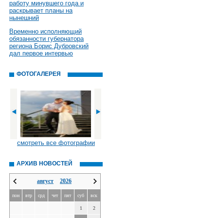
работу минувшего года и
раскрывает планы на
нынешний
Временно исполняющий
обязанности губернатора
региона Борис Дубровский
дал первое интервью
ФОТОГАЛЕРЕЯ
смотреть все фотографии
АРХИВ НОВОСТЕЙ
август
2026
пон
втр
срд
чет
пят
суб
вск
1
2