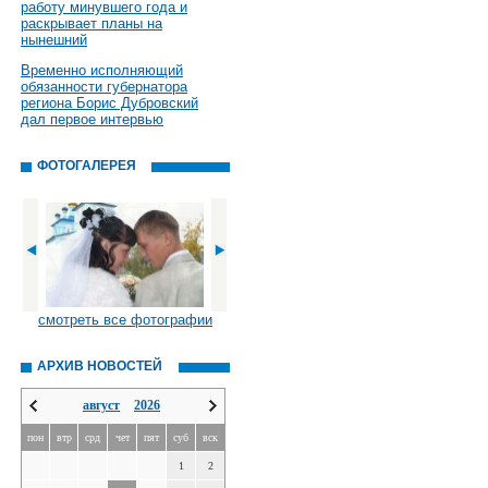
работу минувшего года и
раскрывает планы на
нынешний
Временно исполняющий
обязанности губернатора
региона Борис Дубровский
дал первое интервью
ФОТОГАЛЕРЕЯ
смотреть все фотографии
АРХИВ НОВОСТЕЙ
август
2026
пон
втр
срд
чет
пят
суб
вск
1
2