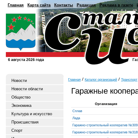
Главная
Карта сайта
Контакты
Редакция
Реклама в газете
6 августа 2026 года
Га
Главная
Каталог организаций
Транспорт
Новости
Гаражные коопер
Новости области
Общество
Организация
Экономика
Сплав
Культура и искусство
Лада
Происшествия
Гаражно-строительный кооператив №309
Спорт
Гаражно-строительный кооператив №318