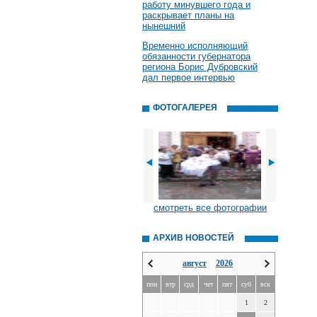
работу минувшего года и
раскрывает планы на
нынешний
Временно исполняющий
обязанности губернатора
региона Борис Дубровский
дал первое интервью
ФОТОГАЛЕРЕЯ
смотреть все фотографии
АРХИВ НОВОСТЕЙ
август
2026
пон
втр
срд
чет
пят
суб
вск
1
2