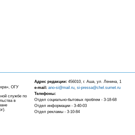
Адрес редакции:
456010, г. Аша, ул. Ленина, 1
кра», ОГУ
e-mail:
ano-si@mail.ru
,
si-pressa@chel.surnet.ru
Телефоны:
ьной службе по
Отдел социально-бытовых проблем - 3-18-68
льства в
ране
Отдел информации - 3-40-03
г).
Отдел рекламы - 3-10-84
Компьютерный центр - 3-10-83
Отдел частных объявлений и подписки - 3-13-81
Бухгалтерия - 3-18-51