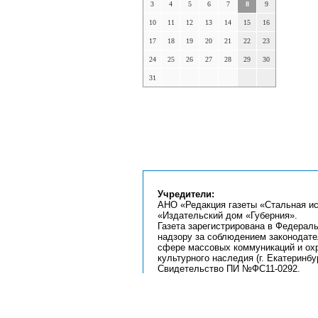
3
4
5
6
7
8
9
10
11
12
13
14
15
16
17
18
19
20
21
22
23
24
25
26
27
28
29
30
31
Учредители:
АНО «Редакция газеты «Стальная ис
«Издательский дом «Губерния».
Газета зарегистрирована в Федерал
надзору за соблюдением законодате
сфере массовых коммуникаций и ох
культурного наследия (г. Екатеринбур
Свидетельство ПИ №ФС11-0292.