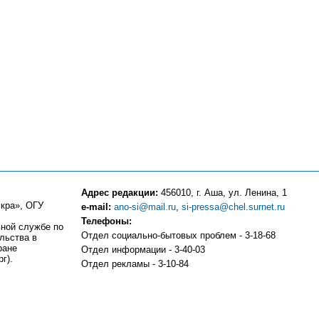
Адрес редакции:
456010, г. Аша, ул. Ленина, 1
кра», ОГУ
e-mail:
ano-si@mail.ru
,
si-pressa@chel.surnet.ru
Телефоны:
ьной службе по
Отдел социально-бытовых проблем - 3-18-68
льства в
ране
Отдел информации - 3-40-03
г).
Отдел рекламы - 3-10-84
Компьютерный центр - 3-10-83
Отдел частных объявлений и подписки - 3-13-81
Бухгалтерия - 3-18-51