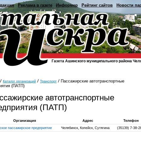
дакция
Реклама в газете
Информер
Рейтинг сайтов
Новости па
Газета Ашинского муниципального района Чел
Пассажирские автотранспортные
Каталог организаций
Транспорт
иятия (ПАТП)
ссажирские автотранспортные
едприятия (ПАТП)
Организация
Адрес
Телефон
ское пассажирское предприятие
Челябинск, Копейск, Сутягина
(35139) 7-38-2