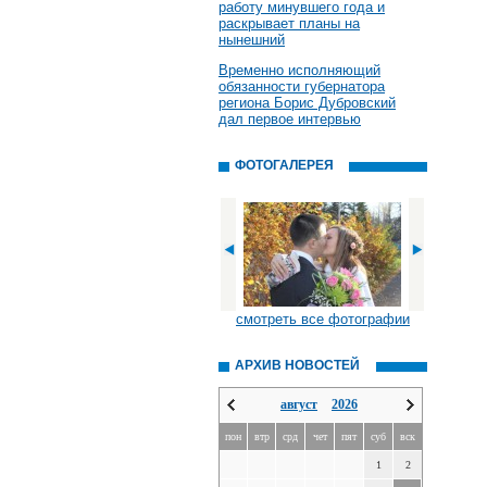
работу минувшего года и
раскрывает планы на
нынешний
Временно исполняющий
обязанности губернатора
региона Борис Дубровский
дал первое интервью
ФОТОГАЛЕРЕЯ
смотреть все фотографии
АРХИВ НОВОСТЕЙ
август
2026
пон
втр
срд
чет
пят
суб
вск
1
2