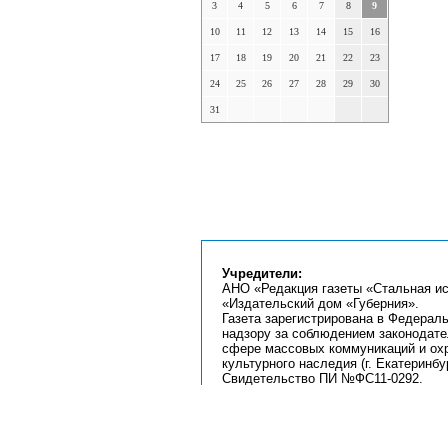
3
4
5
6
7
8
9
10
11
12
13
14
15
16
17
18
19
20
21
22
23
24
25
26
27
28
29
30
31
Учредители:
АНО «Редакция газеты «Стальная ис
«Издательский дом «Губерния».
Газета зарегистрирована в Федерал
надзору за соблюдением законодате
сфере массовых коммуникаций и ох
культурного наследия (г. Екатеринбур
Свидетельство ПИ №ФС11-0292.