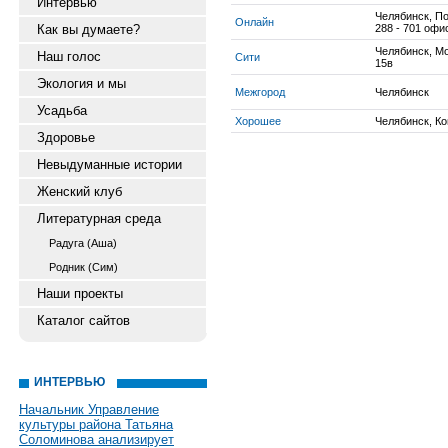
Интервью
Челябинск, По
Онлайн
Как вы думаете?
288 - 701 офи
Челябинск, М
Наш голос
Сити
15в
Экология и мы
Межгород
Челябинск
Усадьба
Хорошее
Челябинск, Ко
Здоровье
Невыдуманные истории
Женский клуб
Литературная среда
Радуга (Аша)
Родник (Сим)
Наши проекты
Каталог сайтов
ИНТЕРВЬЮ
Начальник Управление
культуры района Татьяна
Соломинова анализирует