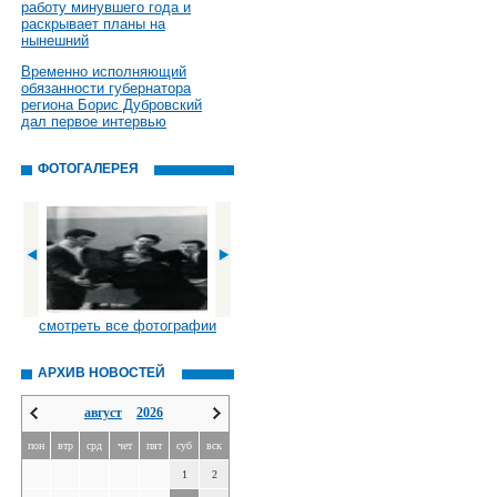
работу минувшего года и
раскрывает планы на
нынешний
Временно исполняющий
обязанности губернатора
региона Борис Дубровский
дал первое интервью
ФОТОГАЛЕРЕЯ
смотреть все фотографии
АРХИВ НОВОСТЕЙ
август
2026
пон
втр
срд
чет
пят
суб
вск
1
2