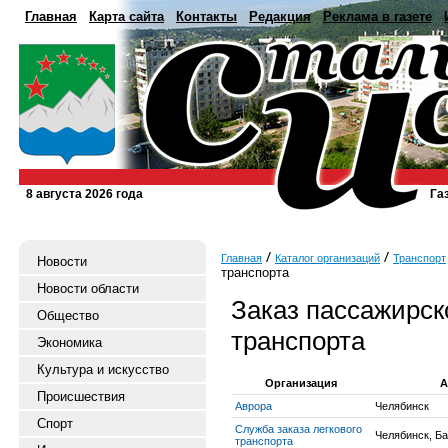
Главная
Карта сайта
Контакты
Редакция
Реклама в газете
8 августа 2026 года
Га
Главная
Каталог организаций
Транспорт
Новости
транспорта
Новости области
Заказ пассажирско
Общество
транспорта
Экономика
Культура и искусство
Организация
А
Происшествия
Аврора
Челябинск
Спорт
Служба заказа легкового
Челябинск, Б
транспорта