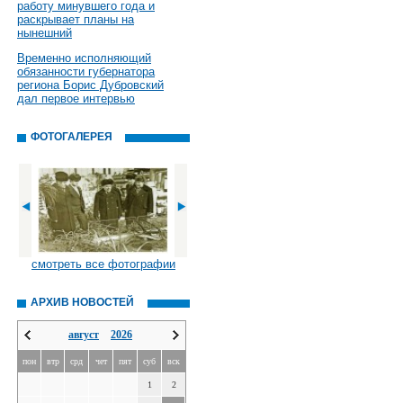
работу минувшего года и
раскрывает планы на
нынешний
Временно исполняющий
обязанности губернатора
региона Борис Дубровский
дал первое интервью
ФОТОГАЛЕРЕЯ
смотреть все фотографии
АРХИВ НОВОСТЕЙ
август
2026
пон
втр
срд
чет
пят
суб
вск
1
2