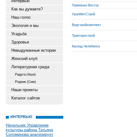
Интервью
Терминал Восток
Как вы думаете?
УралМетСтрой
Наш голос
Водстройкомплект
Экология и мы
Усадьба
Тракторострой
Здоровье
Каскад Челябинск
Невыдуманные истории
Женский клуб
Литературная среда
Радуга (Аша)
Родник (Сим)
Наши проекты
Каталог сайтов
ИНТЕРВЬЮ
Начальник Управление
культуры района Татьяна
Соломинова анализирует