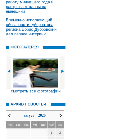
работу минувшего года и
раскрывает планы на
нынешний
Временно исполняющий
обязанности губернатора
региона Борис Дубровский
дал первое интервью
ФОТОГАЛЕРЕЯ
смотреть все фотографии
АРХИВ НОВОСТЕЙ
август
2026
пон
втр
срд
чет
пят
суб
вск
1
2