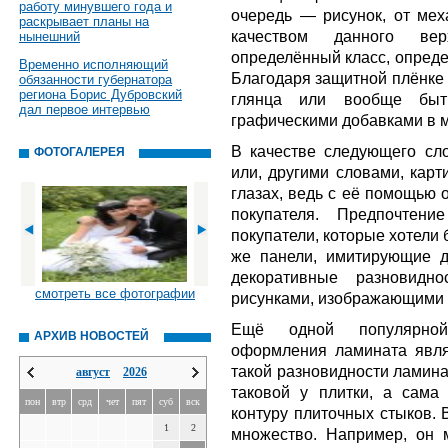
работу минувшего года и
очередь — рисунок, от меха
раскрывает планы на
качеством данного ве
нынешний
определённый класс, опреде
Временно исполняющий
Благодаря защитной плёнке 
обязанности губернатора
региона Борис Дубровский
глянца или вообще быть
дал первое интервью
графическими добавками в 
В качестве следующего сло
ФОТОГАЛЕРЕЯ
или, другими словами, карт
глазах, ведь с её помощью 
покупателя. Предпочтени
покупатели, которые хотели 
же панели, имитирующие д
декоративные разновидн
смотреть все фотографии
рисунками, изображающими с
Ещё одной популярной 
АРХИВ НОВОСТЕЙ
оформления ламината явля
такой разновидности ламин
август
2026
таковой у плитки, а сама
пон
втр
срд
чет
пят
суб
вск
контуру плиточных стыков. 
1
2
множество. Например, он