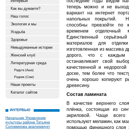
последние годы видом нап
Интервью
теперь можно и не выход
Как вы думаете?
вариант на интернет порт
Наш голос
напольных покрытий. Но
Экология и мы
способны превзойти по к
временем отделочный м
Усадьба
Единственный серьёзны
Здоровье
материалов для отдел
Невыдуманные истории
изготовленная из массива д
дорого, что с каждым 
Женский клуб
останавливает свой выбо
Литературная среда
качественной и недорогой
Радуга (Аша)
доске, тем более что текс
Родник (Сим)
очень хорошо копируют р
Наши проекты
древесину.
Каталог сайтов
Состав ламината
В качестве верхнего сло
плёнка, состоящая из син
ИНТЕРВЬЮ
акриловой. Чаще всего 
Начальник Управление
используют меламин, как ма
культуры района Татьяна
Соломинова анализирует
помощью финишного слоя з