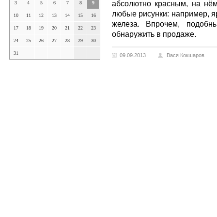
абсолютно красным, на нё
3
4
5
6
7
8
9
любые рисунки: например, я
10
11
12
13
14
15
16
железа. Впрочем, подобн
17
18
19
20
21
22
23
обнаружить в продаже.
24
25
26
27
28
29
30
31
09.09.2013
Вася Кокшаров