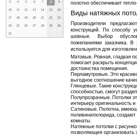
3
4
5
6
7
8
9
полотно обеспечивает тепло-
10
11
12
13
14
15
16
Виды натяжных пото
17
18
19
20
21
22
23
Производители предлагаю
24
25
26
27
28
29
30
конструкций. По способу 
31
шовные. Выбор обуслов
пожеланиями заказчика. В 
используется для изготовле
Матовые. Ровная, гладкая п
помогает раскрыть концепци
достоинства помещения.
Перламутровые. Это красиво
выгодное соотношение качес
Глянцевые. Такие конструк
способностью, смогут разде
Полупрозрачные. Потолки эт
интерьеру оригинальность и
Сатиновые. Полотна, имеющ
поливинилхлорида, создают
комнаты.
Натяжные потолки с рисунко
позволяющее организовать 