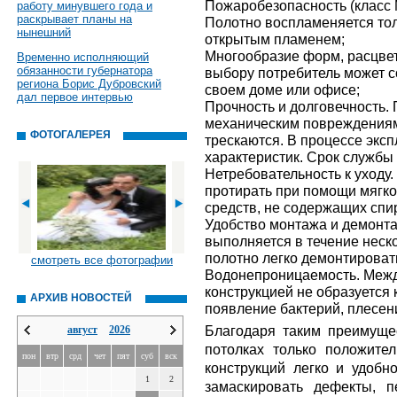
Пожаробезопасность (класс 
работу минувшего года и
раскрывает планы на
Полотно воспламеняется толь
нынешний
открытым пламенем;
Многообразие форм, расцвет
Временно исполняющий
обязанности губернатора
выбору потребитель может с
региона Борис Дубровский
своем доме или офисе;
дал первое интервью
Прочность и долговечность.
механическим повреждениям 
ФОТОГАЛЕРЕЯ
трескаются. В процессе эксп
характеристик. Срок службы 
Нетребовательность к уходу
протирать при помощи мягк
средств, не содержащих спир
Удобство монтажа и демонта
выполняется в течение неск
полотно легко демонтироват
смотреть все фотографии
Водонепроницаемость. Межд
конструкцией не образуется 
АРХИВ НОВОСТЕЙ
появление бактерий, плесен
Благодаря таким преимуще
август
2026
потолках только положите
пон
втр
срд
чет
пят
суб
вск
конструкций легко и удобн
1
2
замаскировать дефекты, 