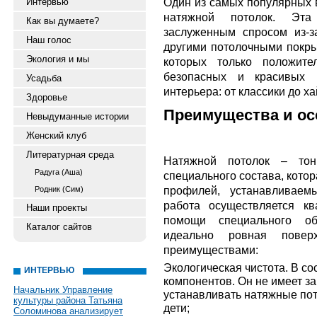
Один из самых популярных
Интервью
натяжной потолок. Эта
Как вы думаете?
заслуженным спросом из-
Наш голос
другими потолочными покр
Экология и мы
которых только положите
безопасных и красивых 
Усадьба
интерьера: от классики до ха
Здоровье
Преимущества и ос
Невыдуманные истории
Женский клуб
Литературная среда
Натяжной потолок – тон
Радуга (Аша)
специального состава, котор
профилей, устанавливаем
Родник (Сим)
работа осуществляется к
Наши проекты
помощи специального об
Каталог сайтов
идеально ровная повер
преимуществами:
Экологическая чистота. В с
ИНТЕРВЬЮ
компонентов. Он не имеет за
Начальник Управление
устанавливать натяжные пот
культуры района Татьяна
дети;
Соломинова анализирует