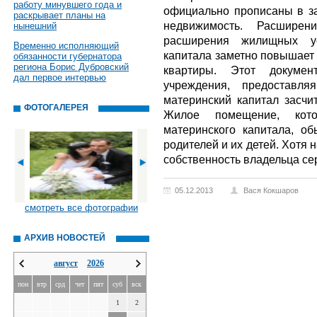
работу минувшего года и
официально прописаны в за
раскрывает планы на
недвижимость. Расшире
нынешний
расширения жилищных ус
Временно исполняющий
капитала заметно повышает
обязанности губернатора
региона Борис Дубровский
квартиры. Этот докумен
дал первое интервью
учреждения, предоставля
материнский капитал засчи
ФОТОГАЛЕРЕЯ
Жилое помещение, кот
материнского капитала, о
родителей и их детей. Хотя
собственность владельца се
05.12.2013
Вася Кокшаров
смотреть все фотографии
АРХИВ НОВОСТЕЙ
август
2026
пон
втр
срд
чет
пят
суб
вск
1
2