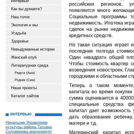
Интервью
российских регионов, у
Как вы думаете?
появляется много желающих
Социальные программы то
Наш голос
недвижимость. Ипотека игр
Экология и мы
сделок на рынке недвижим
Усадьба
кредитных средств.
Здоровье
Но такая ситуация играет 
Невыдуманные истории
последние полгода стоимо
Один «квадрат» общей пло
Женский клуб
Чтобы стоимость квартир с
Литературная среда
возведения новостроек. Гла
Радуга (Аша)
городскими и областными с
Родник (Сим)
Теперь о таком моменте,
Наши проекты
капитала во время покупки 
Каталог сайтов
сумма оценивается в 400000
специальные средства фе
капитал дает возможность
ИНТЕРВЬЮ
дать образование ребенку
Начальник Управление
матери и т.д.
культуры района Татьяна
Соломинова анализирует
Материнский капитал исп