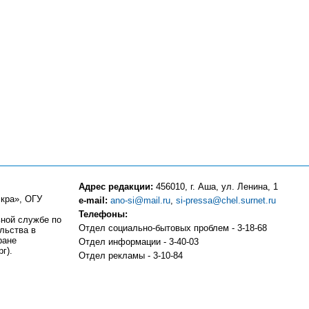
Адрес редакции:
456010, г. Аша, ул. Ленина, 1
кра», ОГУ
e-mail:
ano-si@mail.ru
,
si-pressa@chel.surnet.ru
Телефоны:
ьной службе по
Отдел социально-бытовых проблем - 3-18-68
льства в
ране
Отдел информации - 3-40-03
г).
Отдел рекламы - 3-10-84
Компьютерный центр - 3-10-83
Отдел частных объявлений и подписки - 3-13-81
Бухгалтерия - 3-18-51