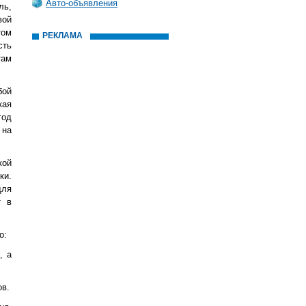
Авто-объявления
ль,
вой
том
РЕКЛАМА
сть
там
бой
кая
год
 на
кой
ки.
для
т в
о:
, а
ов.