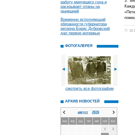
3. М
работу минувшего года и
Каж
раскрывает планы на
нынешний
«Пет
помещ
Временно исполняющий
обязанности губернатора
региона Борис Дубровский
16.
дал первое интервью
ФОТОГАЛЕРЕЯ
смотреть все фотографии
АРХИВ НОВОСТЕЙ
август
2026
пон
втр
срд
чет
пят
суб
вск
1
2