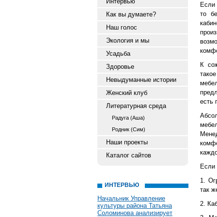
Интервью
Если
то б
Как вы думаете?
каби
Наш голос
прои
Экология и мы
возм
комфо
Усадьба
К со
Здоровье
тако
Невыдуманные истории
мебе
пред
Женский клуб
есть
Литературная среда
Абсо
Радуга (Аша)
мебе
Родник (Сим)
Мене
Наши проекты
комф
каждо
Каталог сайтов
Если 
1. Ог
ИНТЕРВЬЮ
так ж
Начальник Управление
2. Ка
культуры района Татьяна
Соломинова анализирует