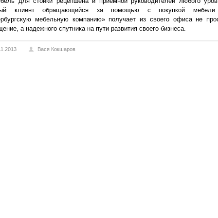
ебель для стойки рецепшена и приемной руководителей любого уров
дый клиент обращающийся за помощью с покупкой мебели
ербургскую мебельную компанию» получает из своего офиса не про
ение, а надежного спутника на пути развития своего бизнеса.
11.2013
Вася Кокшаров