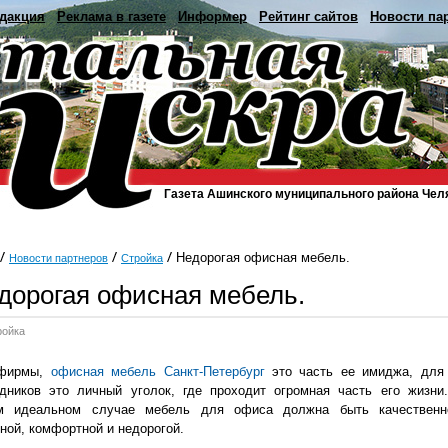
дакция
Реклама в газете
Информер
Рейтинг сайтов
Новости па
Газета Ашинского муниципального района Чел
Недорогая офисная мебель.
Новости партнеров
Стройка
дорогая офисная мебель.
ройка
фирмы,
офисная мебель Санкт-Петербург
это часть ее имиджа, для
удников это личный уголок, где проходит огромная часть его жизни
м идеальном случае мебель для офиса должна быть качественн
ной, комфортной и недорогой.