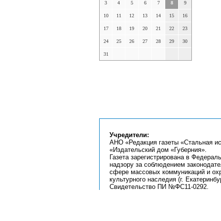
3
4
5
6
7
8
9
10
11
12
13
14
15
16
17
18
19
20
21
22
23
24
25
26
27
28
29
30
31
Учредители:
АНО «Редакция газеты «Стальная ис
«Издательский дом «Губерния».
Газета зарегистрирована в Федерал
надзору за соблюдением законодате
сфере массовых коммуникаций и ох
культурного наследия (г. Екатеринбур
Свидетельство ПИ №ФС11-0292.