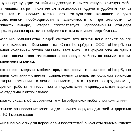
 руководству удается найти недорогую и качественную офисную мебе
ез лишних затрат, появляется возможность сделать удобным как с
нет, так и рабочие места всех сотрудников компании с уче
зводственной необходимости в зависимости от деятельности. Е
ожность выбора, которая соответствует корпоративным стандар
рта и уровню престижа требуемого в том или ином виде бизнеса.
жалению большинство людей считает, что низкая цена влечет за со
е же качество. Компания из Санкт-Петербурга ООО «Петербургс
льная компания» готова развеять этот миф. Эта фирма уже не один 
лагает своим клиентам высококачественную мебель по самым что ни
 приемлемым ценам.
лютно все модели мебели представленные в каталоге «Петербургс
льной компании» отвечает современным стандартам офисной эргономи
джеры компании отлично понимают, что нужно сотрудникам 
ортной работы и гтовы найти подходящий индивидуальный вариан
м отдельно взятом случае.
кратко сказать об ассортименте «Петербургской мебельной компании», т
ромное разнообразие мебели для кабинетов руководителей и дирекции
е ТОП менеджеров.
бинетная мебель для персонала и посетителей в комнаты приема клиент