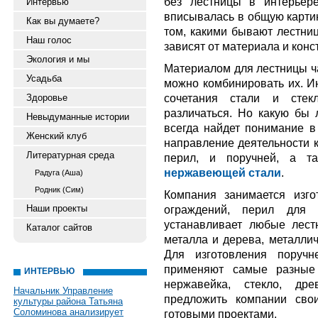
без лестницы в интерьер
Интервью
вписывалась в общую картин
Как вы думаете?
том, какими бывают лестни
Наш голос
зависят от материала и кон
Экология и мы
Материалом для лестницы ча
Усадьба
можно комбинировать их. И
сочетания стали и стек
Здоровье
различаться. Но какую бы л
Невыдуманные истории
всегда найдет понимание 
Женский клуб
направление деятельности к
Литературная среда
перил, и поручней, а 
нержавеющей стали
.
Радуга (Аша)
Родник (Сим)
Компания занимается изг
Наши проекты
ограждений, перил для 
устанавливает любые лест
Каталог сайтов
металла и дерева, металли
Для изготовления поручн
применяют самые разные 
ИНТЕРВЬЮ
нержавейка, стекло, дре
Начальник Управление
предложить компании сво
культуры района Татьяна
Соломинова анализирует
готовыми проектами.