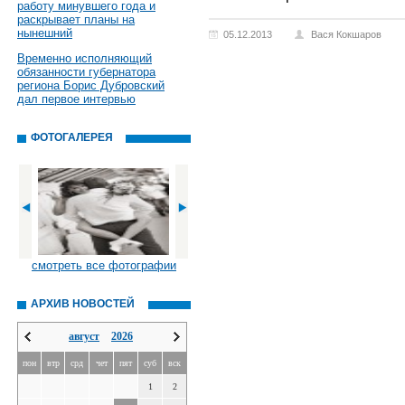
работу минувшего года и
раскрывает планы на
нынешний
05.12.2013
Вася Кокшаров
Временно исполняющий
обязанности губернатора
региона Борис Дубровский
дал первое интервью
ФОТОГАЛЕРЕЯ
смотреть все фотографии
АРХИВ НОВОСТЕЙ
август
2026
пон
втр
срд
чет
пят
суб
вск
1
2