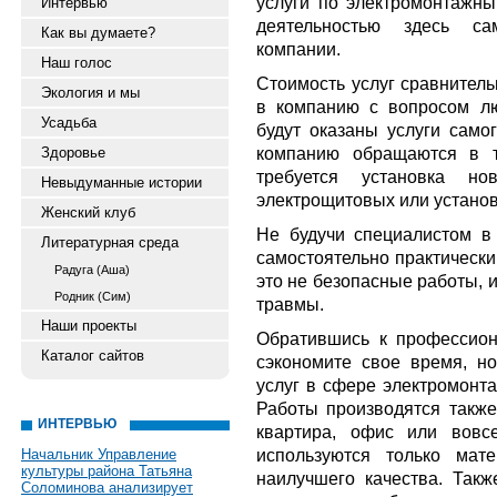
услуги по электромонтажны
Интервью
деятельностью здесь са
Как вы думаете?
компании.
Наш голос
Стоимость услуг сравнитель
Экология и мы
в компанию с вопросом лю
Усадьба
будут оказаны услуги самог
компанию обращаются в т
Здоровье
требуется установка н
Невыдуманные истории
электрощитовых или установ
Женский клуб
Не будучи специалистом в 
Литературная среда
самостоятельно практически
Радуга (Аша)
это не безопасные работы, 
Родник (Сим)
травмы.
Наши проекты
Обратившись к профессион
Каталог сайтов
сэкономите свое время, н
услуг в сфере электромонта
Работы производятся также
ИНТЕРВЬЮ
квартира, офис или вовс
используются только мат
Начальник Управление
культуры района Татьяна
наилучшего качества. Такж
Соломинова анализирует