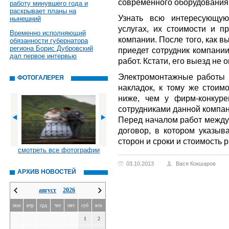
современного оборудования 
работу минувшего года и
раскрывает планы на
Узнать всю интересующу
нынешний
услугах, их стоимости и п
Временно исполняющий
компании. После того, как в
обязанности губернатора
региона Борис Дубровский
приедет сотрудник компании
дал первое интервью
работ. Кстати, его выезд не 
Электромонтажные работы 
ФОТОГАЛЕРЕЯ
накладок, к тому же стоим
ниже, чем у фирм-конкуре
сотрудниками данной компан
Перед началом работ между 
договор, в котором указыв
сторон и сроки и стоимость р
смотреть все фотографии
03.10.2013
Вася Кокшаров
АРХИВ НОВОСТЕЙ
август
2026
пон
втр
срд
чет
пят
суб
вск
1
2