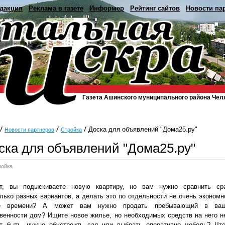
дакция
Реклама в газете
Информер
Рейтинг сайтов
Новости па
Газета Ашинского муниципального района Чел
Доска для объявлений "Дома25.ру"
Новости партнеров
Стройка
ска для объявлений "Дома25.ру"
ройка
т, вы подыскиваете новую квартиру, но вам нужно сравнить ср
лько разных вариантов, а делать это по отдельности не очень экономн
е времени? А может вам нужно продать пребывающий в ва
венности дом? Ищите новое жилье, но необходимых средств на него н
т быть, нужно обустроить сад или выбрать оперативно мебель? Чт