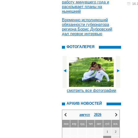
работу минувшего года и
16.
раскрывает планы на
нынешний
Временно исполняющий
обязанности губернатора
региона Борис Дубровский
дал первое интервью
ФОТОГАЛЕРЕЯ
смотреть все фотографии
АРХИВ НОВОСТЕЙ
август
2026
пон
втр
срд
чет
пят
суб
вск
1
2