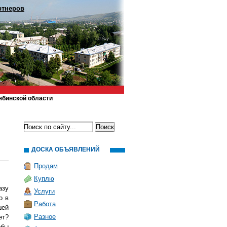
ртнеров
ябинской области
ДОСКА ОБЪЯВЛЕНИЙ
Продам
Куплю
азу
Услуги
о в
Работа
шей
Разное
ет?
обы