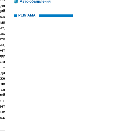
Авто-объявления
для
щий
РЕКЛАМА
как
ими
ие,
сех
это
ме,
нет
иру
ным
н –
гда
 же
тво
тся
ией
ят.
дет
ные
есь