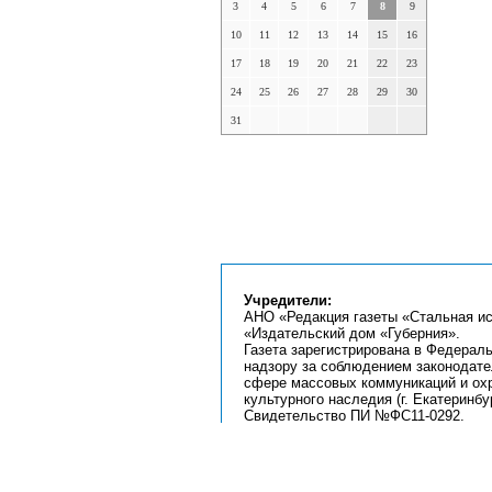
3
4
5
6
7
8
9
10
11
12
13
14
15
16
17
18
19
20
21
22
23
24
25
26
27
28
29
30
31
Учредители:
АНО «Редакция газеты «Стальная ис
«Издательский дом «Губерния».
Газета зарегистрирована в Федерал
надзору за соблюдением законодате
сфере массовых коммуникаций и ох
культурного наследия (г. Екатеринбур
Свидетельство ПИ №ФС11-0292.