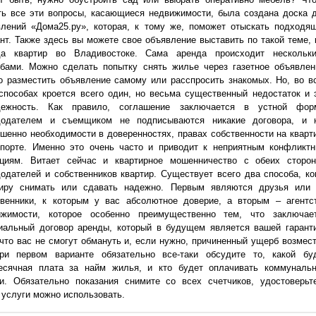
ть все эти вопросы, касающиеся недвижимости, была создана доска 
влений «Дома25.ру», которая, к тому же, поможет отыскать подходя
нт. Также здесь вы можете свое объявление выставить по такой теме, 
да квартир во Владивостоке. Сама аренда происходит нескольк
обами. Можно сделать попытку снять жилье через газетное объявлен
 разместить объявление самому или расспросить знакомых. Но, во в
способах кроется всего один, но весьма существенный недостаток и 
дежность. Как правило, соглашение заключается в устной фор
додателем и съемщиком не подписываются никакие договора, и 
шенно необходимости в доверенностях, правах собственности на кварт
спорте. Именно это очень часто и приводит к неприятным конфликт
ациям. Витает сейчас и квартирное мошенничество с обеих сторо
одателей и собственников квартир. Существует всего два способа, ко
тиру снимать или сдавать надежно. Первым являются друзья или
твенники, к которым у вас абсолютное доверие, а вторым – агентс
ижимости, которое особенно преимущественно тем, что заключае
иальный договор аренды, который в будущем является вашей гарант
 что вас не смогут обмануть и, если нужно, причиненный ущерб возмест
ри первом варианте обязательно все-таки обсудите то, какой бу
есячная плата за найм жилья, и кто будет оплачивать коммуналь
ги. Обязательно показания снимите со всех счетчиков, удостоверьт
 услуги можно использовать.