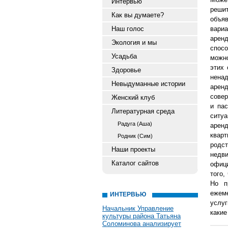
Интервью
реши
Как вы думаете?
объя
Наш голос
вариа
арен
Экология и мы
спос
Усадьба
можно
этих 
Здоровье
нена
Невыдуманные истории
арен
совер
Женский клуб
и па
Литературная среда
ситу
Радуга (Аша)
аренд
квар
Родник (Сим)
родс
Наши проекты
недв
Каталог сайтов
офиц
того,
Но п
ежем
ИНТЕРВЬЮ
услу
Начальник Управление
какие
культуры района Татьяна
Соломинова анализирует