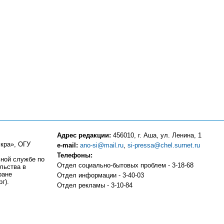
Адрес редакции:
456010, г. Аша, ул. Ленина, 1
кра», ОГУ
e-mail:
ano-si@mail.ru
,
si-pressa@chel.surnet.ru
Телефоны:
ьной службе по
Отдел социально-бытовых проблем - 3-18-68
льства в
ране
Отдел информации - 3-40-03
г).
Отдел рекламы - 3-10-84
Компьютерный центр - 3-10-83
Отдел частных объявлений и подписки - 3-13-81
Бухгалтерия - 3-18-51