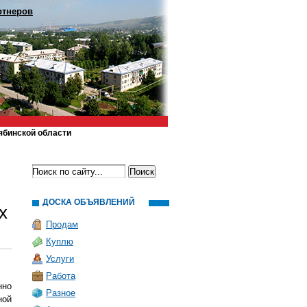
ртнеров
ябинской области
ДОСКА ОБЪЯВЛЕНИЙ
х
Продам
Куплю
Услуги
Работа
нно
Разное
ной