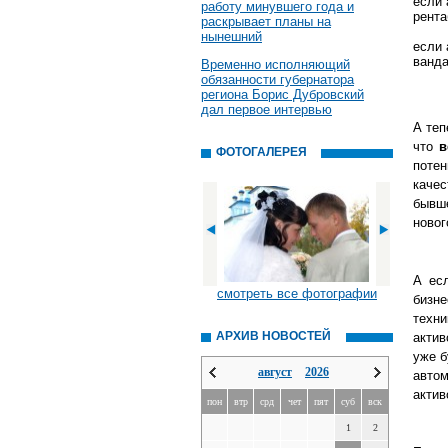
если 
работу минувшего года и
рента
раскрывает планы на
нынешний
если 
ванда
Временно исполняющий
обязанности губернатора
региона Борис Дубровский
дал первое интервью
А теп
что
в
ФОТОГАЛЕРЕЯ
поте
каче
бывше
новог
А ес
смотреть все фотографии
бизне
техн
АРХИВ НОВОСТЕЙ
актив
уже б
август
2026
авто
актив
пон
втр
срд
чет
пят
суб
вск
1
2