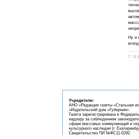
техни
высок
автом
масс
непре
Ну и 
всегд
11.
Учредители:
АНО «Редакция газеты «Стальная ис
«Издательский дом «Губерния».
Газета зарегистрирована в Федерал
надзору за соблюдением законодате
сфере массовых коммуникаций и ох
культурного наследия (г. Екатеринбур
Свидетельство ПИ №ФС11-0292.