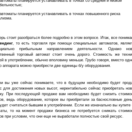
автоматы планируется устанавливать в точках со средней и низкой
бельностью;
автоматы планируется устанавливать в точках повышенного риска
лизма.
ерь стоит разобраться более подробно в этом вопросе. Итак, все понима
ендинг
, то есть торговля при помощи специальных автоматов, являе
нциально прибыльным направлением деятельности. Однако но
ственный торговый автомат стоит очень дорого. Стоимость же техни
й в употреблении, обычно вполовину меньше. Грубо говоря, вместо одн
о аппарата можно приобрести две единицы б/у оборудования.
ли вы уже сейчас понимаете, что в будущем необходимо будет прод
с для достижения новых высот, нерентабельно сейчас приобретать но
ику. При последующей продаже вам необходимо будет снизить стоимо
ов, ведь оборудование, которое вы приобретали за баснословные день
удет считаться бывшим в употреблении. Если же изначально вы купите 
маты, то на момент продажи бизнеса не потребуется снижать стоимо
ов при условии, что они еще не выработали полностью свой ресурс.