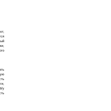
ют,
тся
вый
ки,
ого
ать
вую
сть
ги,
б/у
сть