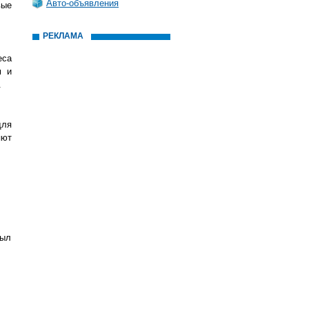
Авто-объявления
вые
РЕКЛАМА
еса
м и
.
для
яют
был