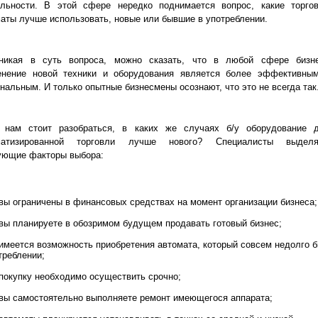
ельности. В этой сфере нередко поднимается вопрос, какие торго
аты лучше использовать, новые или бывшие в употреблении.
никая в суть вопроса, можно сказать, что в любой сфере бизн
енение новой техники и оборудования является более эффективны
нальным. И только опытные бизнесмены осознают, что это не всегда так
, нам стоит разобраться, в каких же случаях б/у оборудование 
матизированной торговли лучше нового? Специалисты выдел
ующие факторы выбора:
вы ограничены в финансовых средствах на момент организации бизнеса;
вы планируете в обозримом будущем продавать готовый бизнес;
имеется возможность приобретения автомата, который совсем недолго 
треблении;
покупку необходимо осуществить срочно;
вы самостоятельно выполняете ремонт имеющегося аппарата;