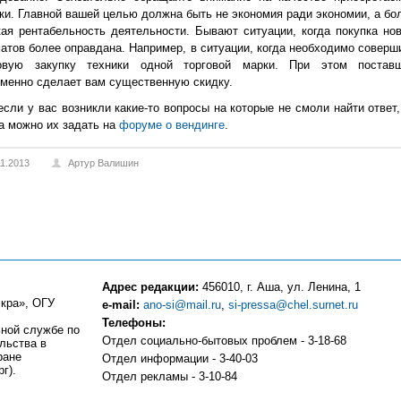
ки. Главной вашей целью должна быть не экономия ради экономии, а бо
ая рентабельность деятельности. Бывают ситуации, когда покупка но
атов более оправдана. Например, в ситуации, когда необходимо соверш
овую закупку техники одной торговой марки. При этом постав
менно сделает вам существенную скидку.
если у вас возникли какие-то вопросы на которые не смоли найти ответ,
а можно их задать на
форуме о вендинге
.
11.2013
Артур Валишин
Адрес редакции:
456010, г. Аша, ул. Ленина, 1
кра», ОГУ
e-mail:
ano-si@mail.ru
,
si-pressa@chel.surnet.ru
Телефоны:
ьной службе по
Отдел социально-бытовых проблем - 3-18-68
льства в
ране
Отдел информации - 3-40-03
г).
Отдел рекламы - 3-10-84
Компьютерный центр - 3-10-83