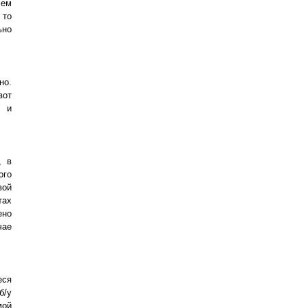
сем
 то
ьно
но.
вот
ь и
, в
ого
вой
тах
ено
чае
еся
б/у
мой