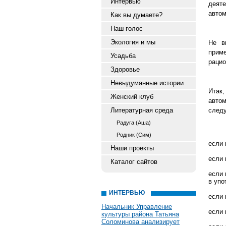
Интервью
деят
автом
Как вы думаете?
Наш голос
Экология и мы
Не в
прим
Усадьба
рацио
Здоровье
Невыдуманные истории
Итак
Женский клуб
авто
Литературная среда
след
Радуга (Аша)
Родник (Сим)
если 
Наши проекты
если 
Каталог сайтов
если 
в упо
ИНТЕРВЬЮ
если 
Начальник Управление
если 
культуры района Татьяна
Соломинова анализирует