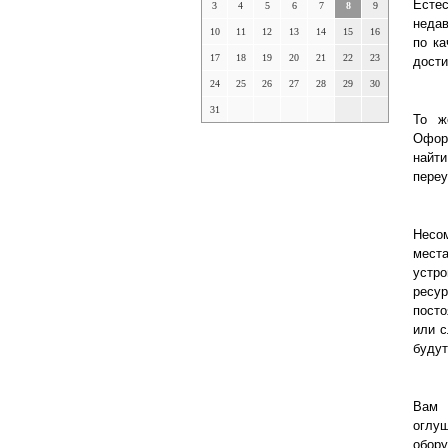
Есте
3
4
5
6
7
8
9
недав
10
11
12
13
14
15
16
по ка
17
18
19
20
21
22
23
дости
24
25
26
27
28
29
30
31
То ж
Оформ
найт
переу
Несо
мест
устр
ресу
пост
или с
будут
Вам 
оглуш
обор