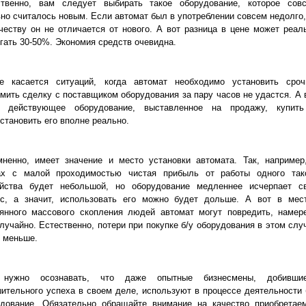
ственно, вам следует выбирать такое оборудование, которое сов
но считалось новым. Если автомат был в употреблении совсем недолго,
честву он не отличается от нового. А вот разница в цене может реал
гать 30-50%. Экономия средств очевидна.
е касается ситуаций, когда автомат необходимо установить сроч
ить сделку с поставщиком оборудования за пару часов не удастся. А 
и действующее оборудование, выставленное на продажу, купит
становить его вполне реально.
мненно, имеет значение и место установки автомата. Так, например
ах с малой проходимостью чистая прибыль от работы одного так
ойства будет небольшой, но оборудование медленнее исчерпает с
рс, а значит, использовать его можно будет дольше. А вот в мес
оянного массового скопления людей автомат могут повредить, намер
лучайно. Естественно, потери при покупке б/у оборудования в этом слу
 меньше.
нужно осознавать, что даже опытные бизнесмены, добивши
ительного успеха в своем деле, используют в процессе деятельности 
удование. Обязательно обращайте внимание на качество приобретае