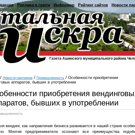
дакция
Реклама в газете
Информер
Рейтинг сайтов
Новости па
Газета Ашинского муниципального района Чел
Особенности приобретения
Новости партнеров
Промышленность
говых аппаратов, бывших в употреблении
обенности приобретения вендинговы
паратов, бывших в употреблении
омышленность
ня вендинг, как направление бизнеса развивается в нашей стране особе
вно. Многие предприниматели осознают все преимущества подоб