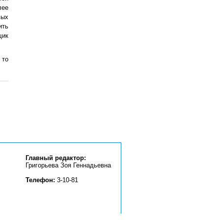
лее
вых
ить
щик
 то
Главный редактор:
Григорьева Зоя Геннадьевна
Телефон:
3-10-81