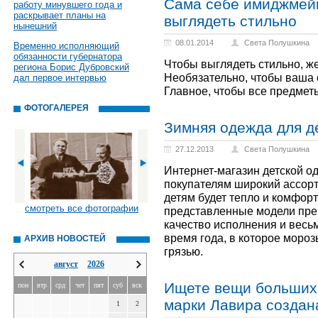
Сама себе имиджмейк
работу минувшего года и
раскрывает планы на
выглядеть стильно
нынешний
08.01.2014
Света Полушкина
Временно исполняющий
обязанности губернатора
Чтобы выглядеть стильно, ж
региона Борис Дубровский
Необязательно, чтобы ваша 
дал первое интервью
Главное, чтобы все предмет
ФОТОГАЛЕРЕЯ
Зимняя одежда для д
27.12.2013
Света Полушкина
Интернет-магазин детской о
покупателям широкий ассорт
детям будет тепло и комфорт
смотреть все фотографии
представленные модели пре
качество исполнения и весьм
время года, в которое мороз
АРХИВ НОВОСТЕЙ
грязью.
август
2026
Ищете вещи больших 
пон
втр
срд
чет
пят
суб
вск
марки Лавира создан
1
2