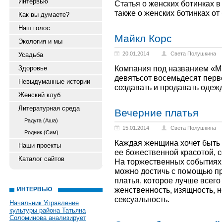
Интервью
Статья о женских ботинках 
также о женских ботинках от
Как вы думаете?
Наш голос
Майкл Корс
Экология и мы
20.01.2014
Света Полушкина
Усадьба
Компания под названием «М
Здоровье
девятьсот восемьдесят перв
Невыдуманные истории
создавать и продавать одеж
Женский клуб
Литературная среда
Вечерние платья
Радуга (Аша)
15.01.2014
Света Полушкина
Родник (Сим)
Каждая женщина хочет быть 
Наши проекты
ее божественной красотой, с
Каталог сайтов
На торжественных событиях
можно достичь с помощью п
платья, которое лучше всего
женственность, изящность, н
ИНТЕРВЬЮ
сексуальность.
Начальник Управление
культуры района Татьяна
Соломинова анализирует