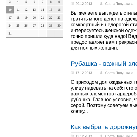
3
4
5
6
7
8
9
20.12.2013
Света Полушкина
10
11
12
13
14
15
16
Вы желаете выглядеть стильн
17
18
19
20
21
22
23
тратить много денег на оде
комфортный и недорогой сти
24
25
26
27
28
29
30
интересуетесь женской одеж
31
точно пришли куда надо! Вед
предоставляет вам прекрас
для полных женщин.
Рубашка - важный эл
17.12.2013
Света Полушкина
С приходом долгожданных т
улицу надевать на себя сто 
важных элементов гардероба
рубашка. Главное условие, ч
серой. Поэтому советуем выб
клетку...
Как выбрать дорожну
12.12.2013
Света Полушкина