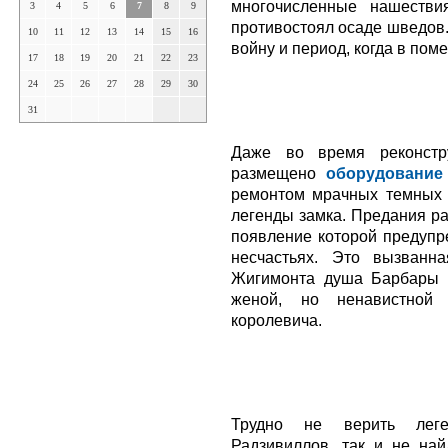
многочисленные нашествия
3
4
5
6
7
8
9
противостоял осаде шведов
10
11
12
13
14
15
16
войну и период, когда в по
17
18
19
20
21
22
23
24
25
26
27
28
29
30
31
Даже во время реконстр
размещено
оборудование
ремонтом мрачных темных 
легенды замка. Предания ра
появление которой предупр
несчастьях. Это вызванн
Жигимонта душа Барбары 
женой, но ненавистной 
королевича.
Трудно не верить лег
Радзивиллов, так и не на