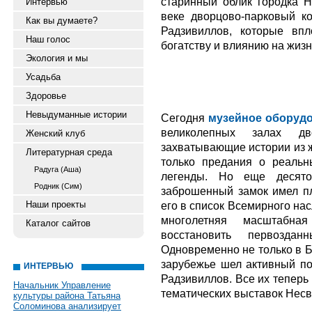
старинный облик городка 
Интервью
веке дворцово-парковый ко
Как вы думаете?
Радзивиллов, которые вп
Наш голос
богатству и влиянию на жиз
Экология и мы
Усадьба
Здоровье
Невыдуманные истории
Сегодня
музейное оборуд
великолепных залах дво
Женский клуб
захватывающие истории из ж
Литературная среда
только предания о реальн
Радуга (Аша)
легенды. Но еще десято
Родник (Сим)
заброшенный замок имел п
Наши проекты
его в список Всемирного на
многолетняя масштабная
Каталог сайтов
восстановить первозда
Одновременно не только в Б
зарубежье шел активный по
ИНТЕРВЬЮ
Радзивиллов. Все их тепер
Начальник Управление
тематических выставок Несв
культуры района Татьяна
Соломинова анализирует