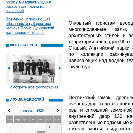
работу минувшего года и
раскрывает планы на
нынешний
Временно исполняющий
Открытый туристам двор
обязанности губернатора
региона Борис Дубровский
многочисленные залы,
дал первое интервью
архитектурных стилей и 
территории площадью 90 ге
ФОТОГАЛЕРЕЯ
Старый, Английский парки 
по коллекции раскинув
нависающих над водной гл
скульптур.
смотреть все фотографии
Несвижский замок – древне
АРХИВ НОВОСТЕЙ
очередь для защиты своих о
рвы и сплошной земляной
август
2026
внутренний двор 120 на
пон
втр
срд
чет
пят
суб
вск
разветвленные подземные х
1
2
жители могли выдержать