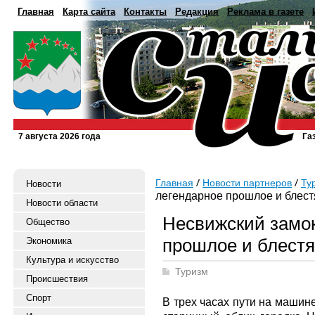
Главная
Карта сайта
Контакты
Редакция
Реклама в газете
7 августа 2026 года
Га
Главная
Новости партнеров
Ту
Новости
легендарное прошлое и блес
Новости области
Несвижский замок
Общество
прошлое и блест
Экономика
Культура и искусство
Туризм
Происшествия
Спорт
В трех часах пути на машин