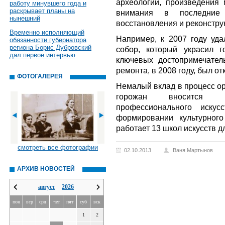
археологии, произведения 
работу минувшего года и
раскрывает планы на
внимания в последние
нынешний
восстановления и реконстру
Временно исполняющий
Например, к 2007 году уда
обязанности губернатора
региона Борис Дубровский
собор, который украсил 
дал первое интервью
ключевых достопримечател
ремонта, в 2008 году, был о
ФОТОГАЛЕРЕЯ
Немалый вклад в процесс ор
горожан вносится му
профессионального искус
формировании культурног
работает 13 школ искусств д
смотреть все фотографии
02.10.2013
Ваня Мартынов
АРХИВ НОВОСТЕЙ
август
2026
пон
втр
срд
чет
пят
суб
вск
1
2