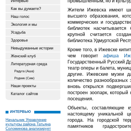
промышленным, но и культу
Интервью
Как вы думаете?
Жители Ижевска имеют ши
высшего образования, кот
Наш голос
коммерческих и государств
Экология и мы
библиотек насчитывается
Усадьба
крупной считается созд
библиотека Удмуртской Респ
Здоровье
Невыдуманные истории
Кроме того, в Ижевске кипи
чем говорит
афиша Иж
Женский клуб
Государственный Русский Др
Литературная среда
театр оперы и балета, муни
Радуга (Аша)
другие. Ижевские музеи д
Родник (Сим)
количество разнообразных 
Наши проекты
вновь открылся подвергши
построен зоопарк, который
Каталог сайтов
посещения.
Объекты, составляющие к
ИНТЕРВЬЮ
настоящему уникальной ц
города. На городской те
Начальник Управление
культуры района Татьяна
памятников градостроит
Соломинова анализирует