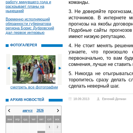
команды.
работу минувшего года и
раскрывает планы на
нынешний
3. Не доверяйте прогнозам
источников. В интернете 
Временно исполняющий
прогнозы на якобы договорн
обязанности губернатора
региона Борис Дубровский
Подобные сайты прогнозов 
дал первое интервью
имеют низкую репутацию.
4. Не стоит менять решени
ФОТОГАЛЕРЕЯ
узнаете, что произошло 
первоначально, то вам буд
сомнения, лучше не ставить
5. Никогда не отыгрыватьс
торопитесь сразу делать 
сделать неверный шаг.
смотреть все фотографии
18.09.2013
Евгений Догман
АРХИВ НОВОСТЕЙ
август
2026
пон
втр
срд
чет
пят
суб
вск
1
2