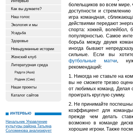
Интервью
болельщиков во всем мире. 
Как вы думаете?
доступности и стремлению 
игра командная, сближающа
Наш голос
действиями передают энерг
Экология и мы
спорта: хоккей, волейбол, 
Усадьба
популярностью. Самое инте
Здоровье
борьба между двумя коман
иногда бывают непредска
Невыдуманные истории
сильные. Если вы хоти
Женский клуб
футбольные матчи
, нуж
Литературная среда
рекомендаций:
Радуга (Аша)
1. Никогда не ставьте на ко
Родник (Сим)
вы не сможете трезво оцени
Наши проекты
от любимых команд. Делая с
проиграть круглую сумму.
Каталог сайтов
2. Не принимайте поспешны
коэффициент для команды
ИНТЕРВЬЮ
прежде чем делать ставк
Начальник Управление
возможно в команде диск
культуры района Татьяна
хорошие игроки. Также посм
Соломинова анализирует