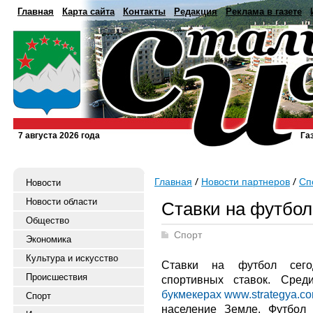
Главная
Карта сайта
Контакты
Редакция
Реклама в газете
7 августа 2026 года
Га
Главная
Новости партнеров
Сп
Новости
Новости области
Ставки на футбол
Общество
Спорт
Экономика
Культура и искусство
Ставки на футбол сего
Происшествия
спортивных ставок. Сре
букмекерах www.strategya.c
Спорт
население Земле. Футбол