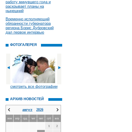
работу минувшего года и
раскрывает планы на
нынешний
Временно исполняющий
обязанности губернатора
региона Борис Дубровский
дал первое интервью
ФОТОГАЛЕРЕЯ
смотреть все фотографии
АРХИВ НОВОСТЕЙ
август
2026
пон
втр
срд
чет
пят
суб
вск
1
2