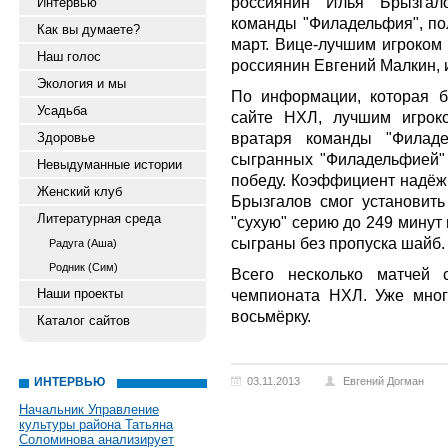
россиянин Илья Брызгало
Интервью
команды "Филадельфия", по
Как вы думаете?
март. Вице-лучшим игроком
Наш голос
россиянин Евгений Малкин, 
Экология и мы
По информации, которая 
Усадьба
сайте НХЛ, лучшим игрок
вратаря команды "Филад
Здоровье
сыгранных "Филадельфией"
Невыдуманные истории
победу. Коэффициент надёжн
Женский клуб
Брызгалов смог установить
Литературная среда
"сухую" серию до 249 минут 
сыграны без пропуска шайб.
Радуга (Аша)
Родник (Сим)
Всего несколько матчей 
Наши проекты
чемпионата НХЛ. Уже мног
восьмёрку.
Каталог сайтов
ИНТЕРВЬЮ
03.11.2013
Евгений Догман
Начальник Управление
культуры района Татьяна
Соломинова анализирует