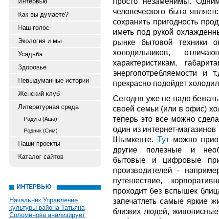
просто незаменимы. Одни
Интервью
человеческого быта являетс
Как вы думаете?
сохранить пригодность прод
Наш голос
иметь под рукой охлажденн
Экология и мы
рынке бытовой техники о
холодильников, отлич
Усадьба
характеристикам, габари
Здоровье
энергопотребляемости и т
Невыдуманные истории
прекрасно подойдет холодил
Женский клуб
Сегодня уже не надо бежать
Литературная среда
своей семьи (или в офис) х
теперь это все можно сдела
Радуга (Аша)
один из интернет-магазинов
Родник (Сим)
Шымкенте.
Тут
можно приоб
Наши проекты
другие полезные и необ
Каталог сайтов
бытовые и цифровые при
производителей - наприм
путешествие, корпорати
ИНТЕРВЬЮ
проходит без вспышек блица
Начальник Управление
запечатлеть самые яркие ж
культуры района Татьяна
близких людей, живописные 
Соломинова анализирует