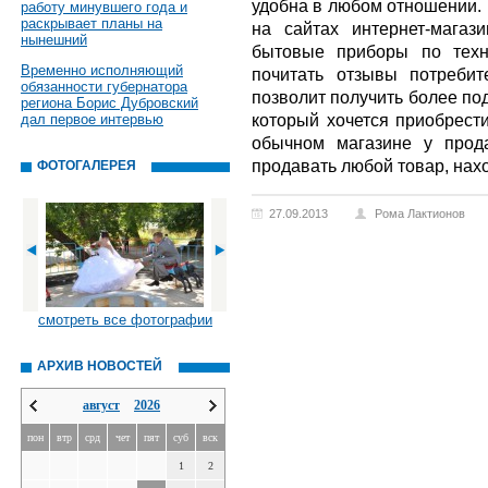
удобна в любом отношении. К
работу минувшего года и
раскрывает планы на
на сайтах интернет-мага
нынешний
бытовые приборы по техн
Временно исполняющий
почитать отзывы потребит
обязанности губернатора
позволит получить более по
региона Борис Дубровский
который хочется приобрести
дал первое интервью
обычном магазине у прода
продавать любой товар, нах
ФОТОГАЛЕРЕЯ
27.09.2013
Рома Лактионов
смотреть все фотографии
АРХИВ НОВОСТЕЙ
август
2026
пон
втр
срд
чет
пят
суб
вск
1
2