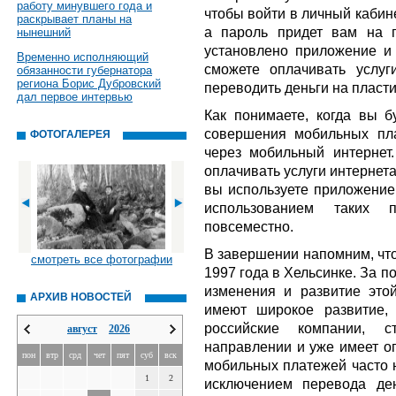
работу минувшего года и
чтобы войти в личный кабин
раскрывает планы на
а пароль придет вам на п
нынешний
установлено приложение и
Временно исполняющий
сможете оплачивать услуг
обязанности губернатора
региона Борис Дубровский
переводить деньги на пласти
дал первое интервью
Как понимаете, когда вы б
совершения мобильных пла
ФОТОГАЛЕРЕЯ
через мобильный интернет
оплачивать услуги интернета 
вы используете приложение
использованием таких п
повсеместно.
В завершении напомним, что
смотреть все фотографии
1997 года в Хельсинке. За п
изменения и развитие это
АРХИВ НОВОСТЕЙ
имеют широкое развитие, 
российские компании, с
август
2026
направлении и уже имеет о
пон
втр
срд
чет
пят
суб
вск
мобильных платежей часто н
1
2
исключением перевода де