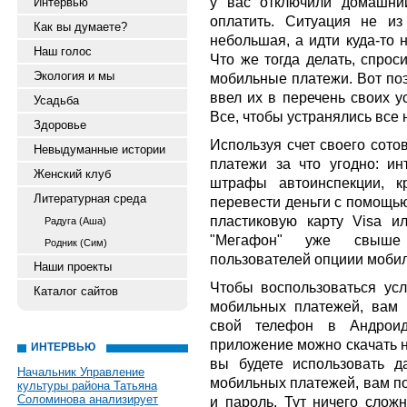
у вас отключили домашни
Интервью
оплатить. Ситуация не и
Как вы думаете?
небольшая, а идти куда-то н
Наш голос
Что же тогда делать, спрос
Экология и мы
мобильные платежи. Вот по
ввел их в перечень своих у
Усадьба
Все, чтобы устранялись все 
Здоровье
Используя счет своего сото
Невыдуманные истории
платежи за что угодно: ин
Женский клуб
штрафы автоинспекции, к
Литературная среда
перевести деньги с помощь
пластиковую карту Visa и
Радуга (Аша)
"Мегафон" уже свыше
Родник (Сим)
пользователей опциии моби
Наши проекты
Чтобы воспользоваться ус
Каталог сайтов
мобильных платежей, вам 
свой телефон в Андроид
приложение можно скачать н
ИНТЕРВЬЮ
вы будете использовать 
Начальник Управление
мобильных платежей, вам по
культуры района Татьяна
Соломинова анализирует
и пароль. Тут ничего сложн